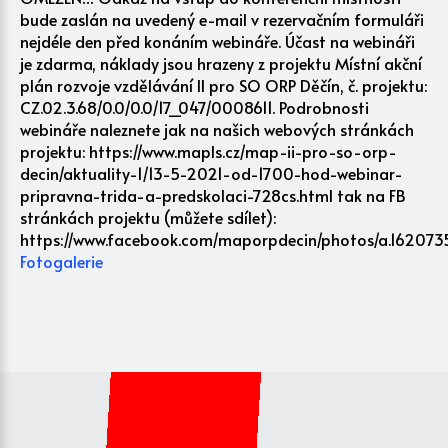
bude zaslán na uvedený e-mail v rezervačním formuláři
nejdéle den před konáním webináře. Účast na webináři
je zdarma, náklady jsou hrazeny z projektu Místní akční
plán rozvoje vzdělávání II pro SO ORP Děčín, č. projektu:
CZ.02.3.68/0.0/0.0/17_047/0008611. Podrobnosti
webináře naleznete jak na našich webových stránkách
projektu: https://www.mapls.cz/map-ii-pro-so-orp-
decin/aktuality-1/13-5-2021-od-1700-hod-webinar-
pripravna-trida-a-predskolaci-728cs.html tak na FB
stránkách projektu (můžete sdílet):
https://www.facebook.com/maporpdecin/photos/a.162073
Fotogalerie