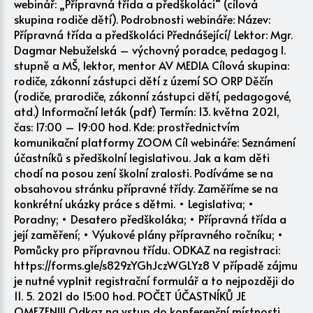
webinář: „Přípravná třída a předškoláci“ (cílová
skupina rodiče dětí). Podrobnosti webináře: Název:
Přípravná třída a předškoláci Přednášející/ Lektor: Mgr.
Dagmar Nebuželská – výchovný poradce, pedagog I.
stupně a MŠ, lektor, mentor AV MEDIA Cílová skupina:
rodiče, zákonní zástupci dětí z území SO ORP Děčín
(rodiče, prarodiče, zákonní zástupci dětí, pedagogové,
atd.) Informační leták (pdf) Termín: 13. května 2021,
čas: 17:00 – 19:00 hod. Kde: prostřednictvím
komunikační platformy ZOOM Cíl webináře: Seznámení
účastníků s předškolní legislativou. Jak a kam děti
chodí na posou zení školní zralosti. Podíváme se na
obsahovou stránku přípravné třídy. Zaměříme se na
konkrétní ukázky práce s dětmi. • Legislativa; •
Poradny; • Desatero předškoláka; • Přípravná třída a
její zaměření; • Výukové plány přípravného ročníku; •
Pomůcky pro přípravnou třídu. ODKAZ na registraci:
https://forms.gle/s829zYGhJczWGLYz8 V případě zájmu
je nutné vyplnit registrační formulář a to nejpozději do
11. 5. 2021 do 15:00 hod. POČET ÚČASTNÍKŮ JE
OMEZEN!!! Odkaz na vstup do konferenční místnosti