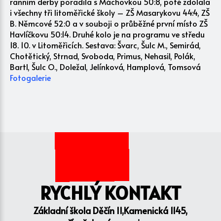
ranním derby poradila s Máchovkou 50:8, poté zdolala
i všechny tři litoměřické školy – ZŠ Masarykovu 44:4, ZŠ
B. Němcové 52:0 a v souboji o průběžné první místo ZŠ
Havlíčkovu 50:14. Druhé kolo je na programu ve středu
18. 10. v Litoměřicích. Sestava: Švarc, Šulc M., Semirád,
Chotětický, Strnad, Svoboda, Primus, Nehasil, Polák,
Bartl, Šulc O., Doležal, Jelínková, Hamplová, Tomsová
Fotogalerie
RYCHLÝ KONTAKT
Základní škola Děčín II,Kamenická 1145,