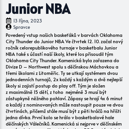
Junior NBA
13 října, 2023
Spravce
Povedený vstup našich baskeťáků v barvách Oklahoma
City Thunder do Junior NBA Ve čtvrtek 12. 10. začal nový
ročník celorepublikového turnaje v basketbalu Junior
NBA také s účastí naší školy, které los přisoudil tým
Oklahoma City Thunder. Kamenická byla zařazena do
Divize D – Northwest spolu s děčínskou Máchovkou a
třemi školami z Litoměřic. Ty se utkají systémem dvou
jednodenních turnajů, 2x každý s každým a dvě nejlepší
školy si zajistí postup do play off. Tým je složen
z maximálně 15 dětí, z toho nejméně 3 musí být
zástupkyně něžného pohlaví. Zápasy se hrají 4x 6 minut
a každý z nominovaných může nastoupit pouze ve dvou
čtvrtinách, přičemž stále musí být z pěti hráčů na hřišti
jedna dívka. První kolo se hrálo v basketbalové hale
děčínských Válečníků. Kamenická si nejprve v děčínském