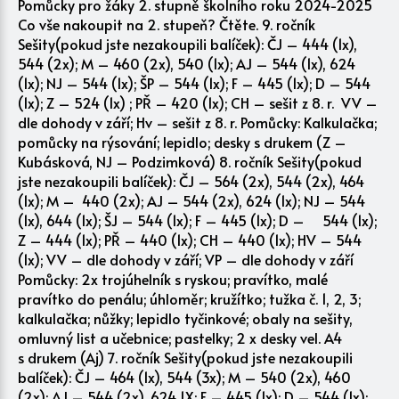
Pomůcky pro žáky 2. stupně školního roku 2024-2025
Co vše nakoupit na 2. stupeň? Čtěte. 9. ročník
Sešity(pokud jste nezakoupili balíček): ČJ – 444 (1x),
544 (2x); M – 460 (2x), 540 (1x); AJ – 544 (1x), 624
(1x); NJ – 544 (1x); ŠP – 544 (1x); F – 445 (1x); D – 544
(1x); Z – 524 (1x) ; PŘ – 420 (1x); CH – sešit z 8. r. VV –
dle dohody v září; Hv – sešit z 8. r. Pomůcky: Kalkulačka;
pomůcky na rýsování; lepidlo; desky s drukem (Z –
Kubásková, NJ – Podzimková) 8. ročník Sešity(pokud
jste nezakoupili balíček): ČJ – 564 (2x), 544 (2x), 464
(1x); M – 440 (2x); AJ – 544 (2x), 624 (1x); NJ – 544
(1x), 644 (1x); ŠJ – 544 (1x); F – 445 (1x); D – 544 (1x);
Z – 444 (1x); PŘ – 440 (1x); CH – 440 (1x); HV – 544
(1x); VV – dle dohody v září; VP – dle dohody v září
Pomůcky: 2x trojúhelník s ryskou; pravítko, malé
pravítko do penálu; úhloměr; kružítko; tužka č. 1, 2, 3;
kalkulačka; nůžky; lepidlo tyčinkové; obaly na sešity,
omluvný list a učebnice; pastelky; 2 x desky vel. A4
s drukem (Aj) 7. ročník Sešity(pokud jste nezakoupili
balíček): ČJ – 464 (1x), 544 (3x); M – 540 (2x), 460
(2x); AJ – 544 (2x), 624 1X; F – 445 (1x); D – 544 (1x);