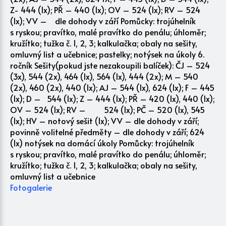
Z- 444 (1x); PŘ – 440 (1x); OV – 524 (1x); RV – 524
(1x); VV – dle dohody v září Pomůcky: trojúhelník
s ryskou; pravítko, malé pravítko do penálu; úhloměr;
kružítko; tužka č. 1, 2, 3; kalkulačka; obaly na sešity,
omluvný list a učebnice; pastelky; notýsek na úkoly 6.
ročník Sešity(pokud jste nezakoupili balíček): ČJ – 524
(3x), 544 (2x), 464 (1x), 564 (1x), 444 (2x); M – 540
(2x), 460 (2x), 440 (1x); AJ – 544 (1x), 624 (1x); F – 445
(1x); D – 544 (1x); Z – 444 (1x); PŘ – 420 (1x), 440 (1x);
OV – 524 (1x); RV – 524 (1x); PČ – 520 (1x), 545
(1x); HV – notový sešit (1x); VV – dle dohody v září;
povinně volitelné předměty – dle dohody v září; 624
(1x) notýsek na domácí úkoly Pomůcky: trojúhelník
s ryskou; pravítko, malé pravítko do penálu; úhloměr;
kružítko; tužka č. 1, 2, 3; kalkulačka; obaly na sešity,
omluvný list a učebnice
Fotogalerie