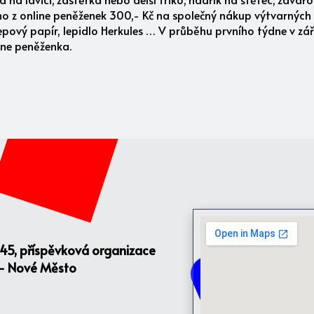
eno z online peněženek 300,- Kč na společný nákup výtvarných
krepový papír, lepidlo Herkules … V průběhu prvního týdne v zá
ine peněženka.
145, příspěvková organizace
 - Nové Město