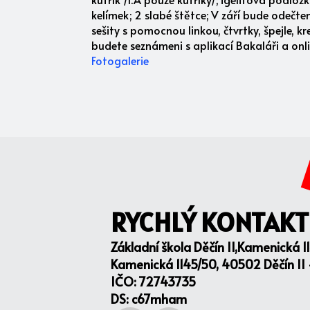
kelímek; 2 slabé štětce; V září bude odečt
sešity s pomocnou linkou, čtvrtky, špejle, 
budete seznámeni s aplikací Bakaláři a onl
Fotogalerie
RYCHLÝ KONTAKT
Základní škola Děčín II,Kamenická 1
Kamenická 1145/50, 40502 Děčín II
IČO: 72743735
DS: c67mham