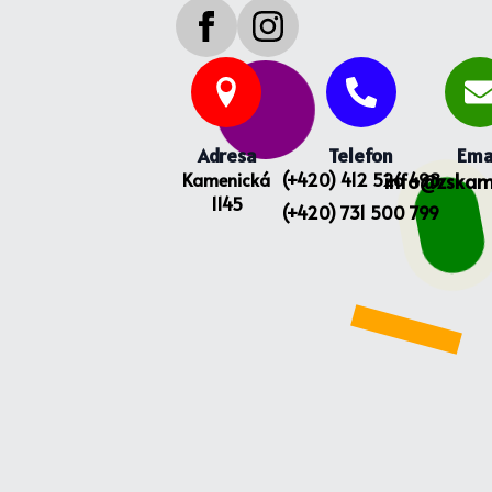
Adresa
Telefon
Ema
Kamenická
(+420) 412 526 498
info@zskam
1145
(+420) 731 500 799