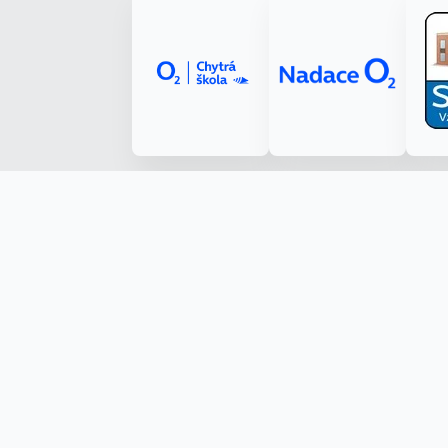
Made with ❤️ by Kryštof Tůma (RenderByte