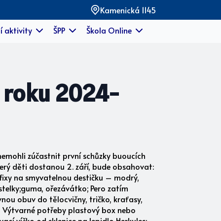
Kamenická 1145
í aktivity
ŠPP
Škola Online
o roku 2024-
nemohli zúčastnit první schůzky buoucích
terý děti dostanou 2. září, bude obsahovat:
; fixy na smyvatelnou destičku – modrý,
pastelky;guma, ořezávátko; Pero zatím
vnou obuv do tělocvičny, tričko, kraťasy,
ků Výtvarné potřeby plastový box nebo
vací víčko od sklenice na lepidlo Herkules;