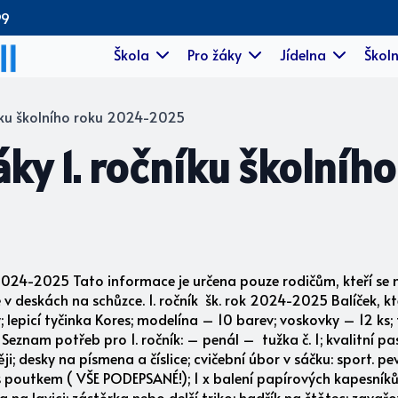
99
Škola
Pro žáky
Jídelna
Školn
íku školního roku 2024-2025
ky 1. ročníku školníh
2024-2025 Tato informace je určena pouze rodičům, kteří se 
 v deskách na schůzce. 1. ročník šk. rok 2024-2025 Balíček, k
 lepicí tyčinka Kores; modelína – 10 barev; voskovky – 12 ks
sek Seznam potřeb pro 1. ročník: – penál – tužka č. 1; kvalitní 
; desky na písmena a číslice; cvičební úbor v sáčku: sport. pe
k s poutkem ( VŠE PODEPSANÉ!); 1 x balení papírových kapesní
a na lavici; zástěrka nebo delší triko; hadřík na štětec; zavařo