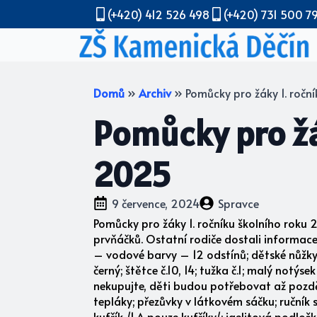
(+420) 412 526 498
(+420) 731 500 7
Domů
»
Archiv
»
Pomůcky pro žáky 1. ročn
Pomůcky pro žá
2025
9 července, 2024
Spravce
Pomůcky pro žáky 1. ročníku školního roku 
prvňáčků. Ostatní rodiče dostali informace
– vodové barvy – 12 odstínů; dětské nůžky;
černý; štětce č.10, 14; tužka č.1; malý notý
nekupujte, děti budou potřebovat až později
tepláky; přezůvky v látkovém sáčku; ruční
kufřík /1.A pouze kufříky/; igelitová podložk