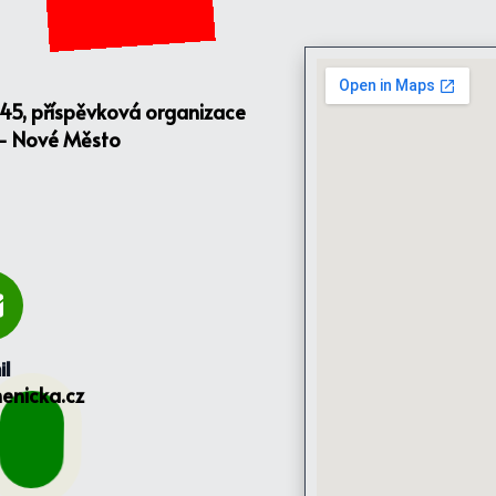
145, příspěvková organizace
 - Nové Město
il
enicka.cz