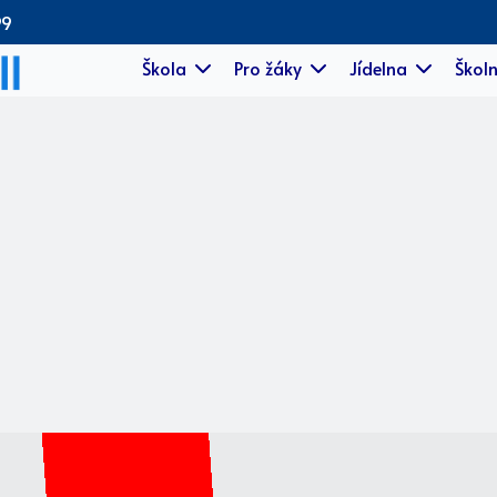
99
Škola
Pro žáky
Jídelna
Školn