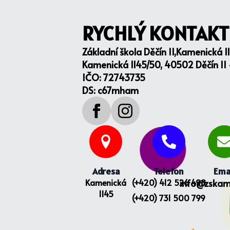
RYCHLÝ KONTAKT
Základní škola Děčín II,Kamenická 1
Kamenická 1145/50, 40502 Děčín II
IČO: 72743735
DS: c67mham
Adresa
Telefon
Ema
Kamenická
(+420) 412 526 498
info@zskam
1145
(+420) 731 500 799