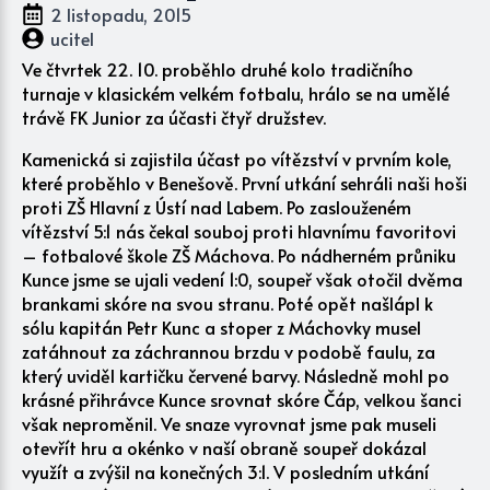
2 listopadu, 2015
ucitel
Ve čtvrtek 22. 10. proběhlo druhé kolo tradičního
turnaje v klasickém velkém fotbalu, hrálo se na umělé
trávě FK Junior za účasti čtyř družstev.
Kamenická si zajistila účast po vítězství v prvním kole,
které proběhlo v Benešově. První utkání sehráli naši hoši
proti ZŠ Hlavní z Ústí nad Labem. Po zaslouženém
vítězství 5:1 nás čekal souboj proti hlavnímu favoritovi
– fotbalové škole ZŠ Máchova. Po nádherném průniku
Kunce jsme se ujali vedení 1:0, soupeř však otočil dvěma
brankami skóre na svou stranu. Poté opět našlápl k
sólu kapitán Petr Kunc a stoper z Máchovky musel
zatáhnout za záchrannou brzdu v podobě faulu, za
který uviděl kartičku červené barvy. Následně mohl po
krásné přihrávce Kunce srovnat skóre Čáp, velkou šanci
však neproměnil. Ve snaze vyrovnat jsme pak museli
otevřít hru a okénko v naší obraně soupeř dokázal
využít a zvýšil na konečných 3:1. V posledním utkání