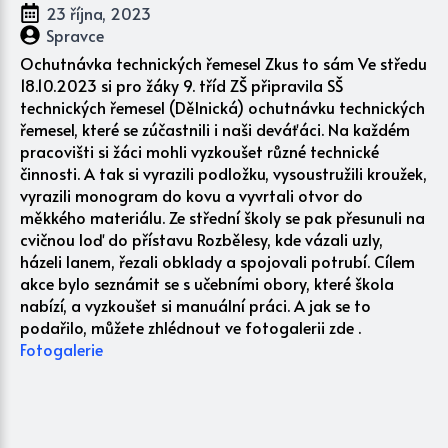
23 října, 2023
Spravce
Ochutnávka technických řemesel Zkus to sám Ve středu
18.10.2023 si pro žáky 9. tříd ZŠ připravila SŠ
technických řemesel (Dělnická) ochutnávku technických
řemesel, které se zúčastnili i naši deváťáci. Na každém
pracovišti si žáci mohli vyzkoušet různé technické
činnosti. A tak si vyrazili podložku, vysoustružili kroužek,
vyrazili monogram do kovu a vyvrtali otvor do
měkkého materiálu. Ze střední školy se pak přesunuli na
cvičnou loď do přístavu Rozbělesy, kde vázali uzly,
házeli lanem, řezali obklady a spojovali potrubí. Cílem
akce bylo seznámit se s učebními obory, které škola
nabízí, a vyzkoušet si manuální práci. A jak se to
podařilo, můžete zhlédnout ve fotogalerii zde .
Fotogalerie