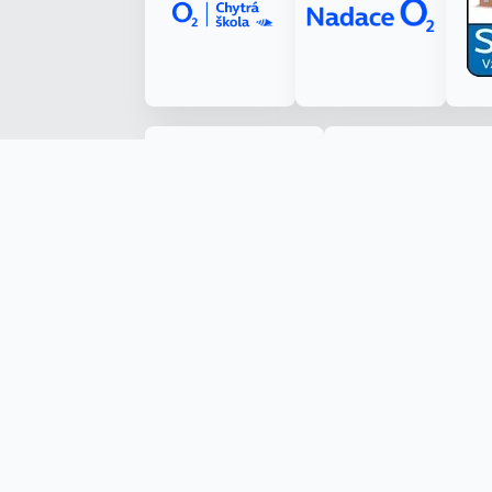
Made with ❤️ by Kryštof Tůma (RenderByte