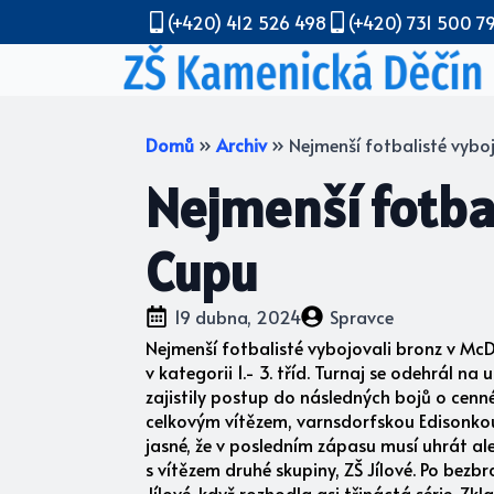
(+420) 412 526 498
(+420) 731 500 7
Domů
»
Archiv
»
Nejmenší fotbalisté vybo
Nejmenší fotba
Cupu
19 dubna, 2024
Spravce
Nejmenší fotbalisté vybojovali bronz v McD
v kategorii 1.- 3. tříd. Turnaj se odehrál n
zajistily postup do následných bojů o cenné
celkovým vítězem, varnsdorfskou Edisonkou, 0
jasné, že v posledním zápasu musí uhrát ale
s vítězem druhé skupiny, ZŠ Jílové. Po bezb
Jílové, když rozhodla asi třináctá série. 