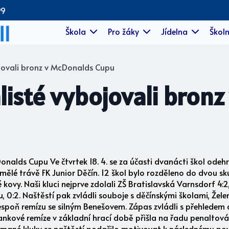
99
Škola
Pro žáky
Jídelna
Školn
jovali bronz v McDonalds Cupu
listé vybojovali bron
onalds Cupu Ve čtvrtek 18. 4. se za účasti dvanácti škol ode
a umělé trávě FK Junior Děčín. 12 škol bylo rozděleno do dvou sk
 kovy. Naši kluci nejprve zdolali ZŠ Bratislavská Varnsdorf 4:
:2. Naštěstí pak zvládli souboje s děčínskými školami, Želenic
spoň remízu se silným Benešovem. Zápas zvládli s přehledem a 
rankové remíze v základní hrací době přišla na řadu penaltová l
Zklamané kluky se naštěstí podařilo motivovat k následnému po