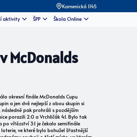
Kamenická 1145
í aktivity
ŠPP
Škola Online
z v McDonalds
hrálo okresní finále McDonalds Cupu
upin a jen dvě nejlepší z obou skupin si
2, následně pak prohráli s pozdějším
e porazili 2:0 a Vrchličák 4:1. Bylo tak
po vítězství 3:1 je čekalo semifinále
oterie, ve které bylo bohužel šťastnější
vedenému souboji o třetí místo, ve kterém