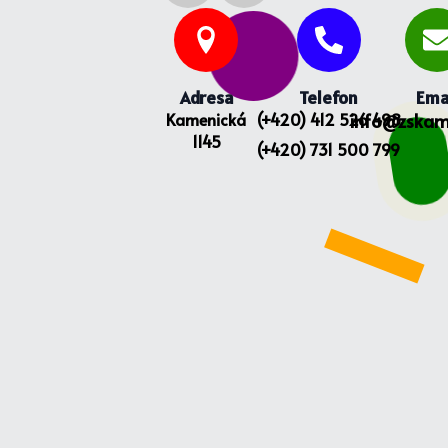
Adresa
Telefon
Ema
Kamenická
(+420) 412 526 498
info@zskam
1145
(+420) 731 500 799