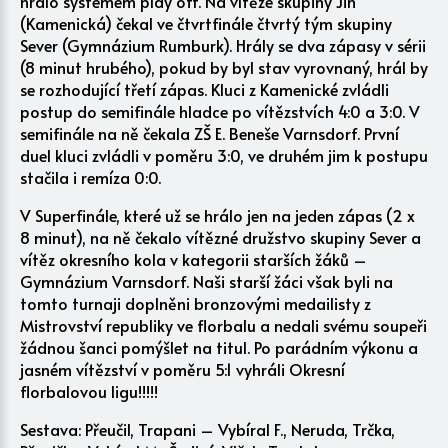
hrálo systémem play off. Na vítěze skupiny Jih
(Kamenická) čekal ve čtvrtfinále čtvrtý tým skupiny
Sever (Gymnázium Rumburk). Hrály se dva zápasy v sérii
(8 minut hrubého), pokud by byl stav vyrovnaný, hrál by
se rozhodující třetí zápas. Kluci z Kamenické zvládli
postup do semifinále hladce po vítězstvích 4:0 a 3:0. V
semifinále na ně čekala ZŠ E. Beneše Varnsdorf. První
duel kluci zvládli v poměru 3:0, ve druhém jim k postupu
stačila i remíza 0:0.
V Superfinále, které už se hrálo jen na jeden zápas (2 x
8 minut), na ně čekalo vítězné družstvo skupiny Sever a
vítěz okresního kola v kategorii starších žáků –
Gymnázium Varnsdorf. Naši starší žáci však byli na
tomto turnaji doplněni bronzovými medailisty z
Mistrovství republiky ve florbalu a nedali svému soupeři
žádnou šanci pomýšlet na titul. Po parádním výkonu a
jasném vítězství v poměru 5:1 vyhráli Okresní
florbalovou ligu!!!!!
Sestava: Přeučil, Trapani – Vybíral F., Neruda, Trčka,