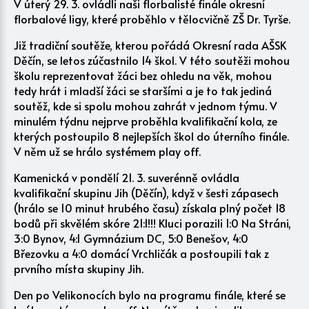
V úterý 29. 3. ovládli naši florbalisté finále okresní
florbalové ligy, které proběhlo v tělocvičně ZŠ Dr. Tyrše.
Již tradiční soutěže, kterou pořádá Okresní rada AŠSK
Děčín, se letos zúčastnilo 14 škol. V této soutěži mohou
školu reprezentovat žáci bez ohledu na věk, mohou
tedy hrát i mladší žáci se staršími a je to tak jediná
soutěž, kde si spolu mohou zahrát v jednom týmu. V
minulém týdnu nejprve proběhla kvalifikační kola, ze
kterých postoupilo 8 nejlepších škol do úterního finále.
V něm už se hrálo systémem play off.
Kamenická v pondělí 21. 3. suverénně ovládla
kvalifikační skupinu Jih (Děčín), když v šesti zápasech
(hrálo se 10 minut hrubého času) získala plný počet 18
bodů při skvělém skóre 21:1!!! Kluci porazili 1:0 Na Stráni,
3:0 Bynov, 4:1 Gymnázium DC, 5:0 Benešov, 4:0
Březovku a 4:0 domácí Vrchličák a postoupili tak z
prvního místa skupiny Jih.
Den po Velikonocích bylo na programu finále, které se