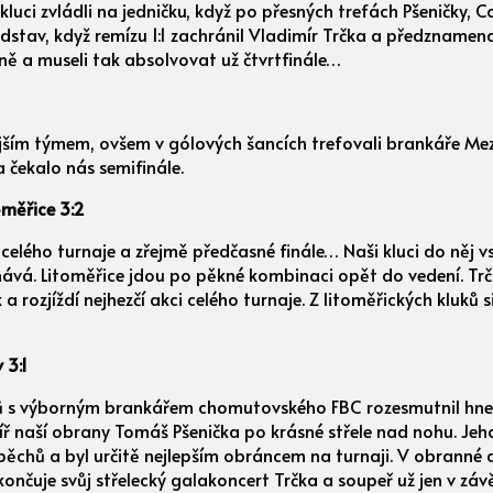
 kluci zvládli na jedničku, když po přesných trefách Pšeničky,
dstav, když remízu 1:1 zachránil Vladimír Trčka a předznamena
ině a museli tak absolvovat už čtvrtfinále…
ějším týmem, ovšem v gólových šancích trefovali brankáře Mez
a čekalo nás semifinále.
oměřice 3:2
s celého turnaje a zřejmě předčasné finále… Naši kluci do něj v
vnává. Litoměřice jdou po pěkné kombinaci opět do vedení. T
a rozjíždí nejhezčí akci celého turnaje. Z litoměřických kluků s
 3:1
 s výborným brankářem chomutovského FBC rozesmutnil hned v
líř naší obrany Tomáš Pšenička po krásné střele nad nohu. Jeh
ěchů a byl určitě nejlepším obráncem na turnaji. V obranné dv
akončuje svůj střelecký galakoncert Trčka a soupeř už jen v zá