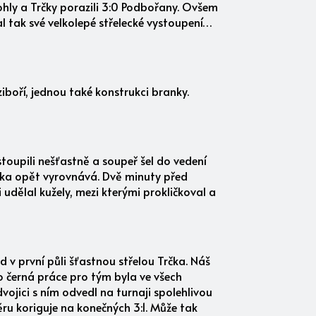
 Cohly a Trčky porazili 3:0 Podbořany. Ovšem
l tak své velkolepé střelecké vystoupení…
iboří, jednou také konstrukci branky.
stoupili nešťastně a soupeř šel do vedení
rčka opět vyrovnává. Dvě minuty před
i udělal kužely, mezi kterými prokličkoval a
 první půli šťastnou střelou Trčka. Náš
o černá práce pro tým byla ve všech
ojici s ním odvedl na turnaji spolehlivou
věru koriguje na konečných 3:1. Může tak