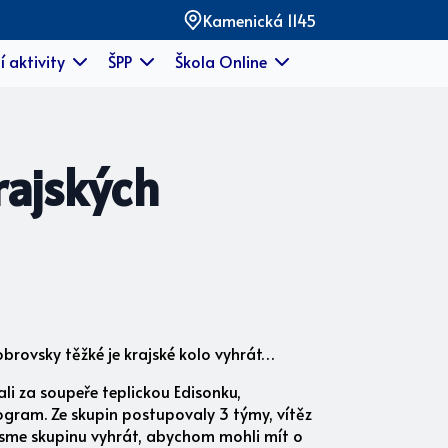
Kamenická 1145
í aktivity
ŠPP
Škola Online
rajských
 obrovsky těžké je krajské kolo vyhrát…
tali za soupeře teplickou Edisonku,
program. Ze skupin postupovaly 3 týmy, vítěz
li jsme skupinu vyhrát, abychom mohli mít o