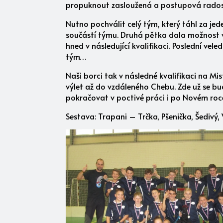
propuknout zasloužená a postupová radost
Nutno pochválit celý tým, který táhl za jed
součástí týmu. Druhá pětka dala možnost vyde
hned v následující kvalifikaci. Poslední ve
tým…
Naši borci tak v následné kvalifikaci na Mi
výlet až do vzdáleného Chebu. Zde už se bud
pokračovat v poctivé práci i po Novém ro
Sestava: Trapani – Trčka, Pšenička, Šedivý,