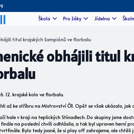
99
Škola
Pro žáky
Jídelna
Školn
ájili titul krajských šampiónů ve florbalu
enické obhájili titul k
orbalu
6. 12. krajské kolo ve florbalu.
hli až ke stříbru na Mistrovství ČR. Opět se však ukázalo, jak
ezčí hale v kraji na teplických Stínadlech. Do skupiny jsme dos
 finále na poslední chvíli odhlásila, a tak byl upraven herní 
vrtfinále. Bylo tedy jasné, že si play off zahrajeme, ale chtě