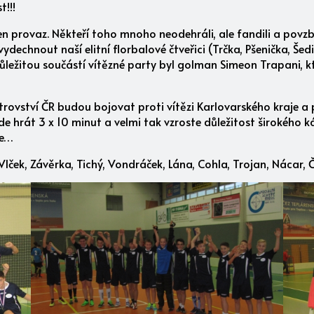
!!!
en provaz. Někteří toho mnoho neodehráli, ale fandili a povzb
chnout naší elitní florbalové čtveřici (Trčka, Pšenička, Šedivý
ledůležitou součástí vítězné party byl golman Simeon Trapani,
strovství ČR budou bojovat proti vítězi Karlovarského kraje a
e hrát 3 x 10 minut a velmi tak vzroste důležitost širokého k
ce…
 Vlček, Závěrka, Tichý, Vondráček, Lána, Cohla, Trojan, Nácar, 