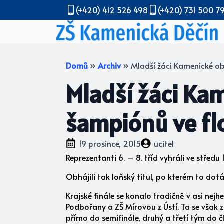
(+420) 412 526 498
(+420) 731 500 7
Domů
»
Archiv
»
Mladší žáci Kamenické obh
Mladší žáci Kam
šampiónů ve fl
19 prosince, 2015
ucitel
Reprezentanti 6. – 8. tříd vyhráli ve středu 1
Obhájili tak loňský titul, po kterém to dotá
Krajské finále se konalo tradičně v asi nejh
Podbořany a ZŠ Mírovou z Ústí. Ta se však z
přímo do semifinále, druhý a třetí tým do čt