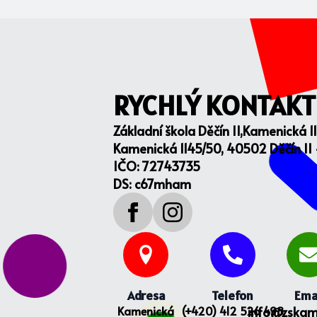
RYCHLÝ KONTAKT
Základní škola Děčín II,Kamenická 1
Kamenická 1145/50, 40502 Děčín II
IČO: 72743735
DS: c67mham
Adresa
Telefon
Ema
Kamenická
(+420) 412 526 498
info@zskam