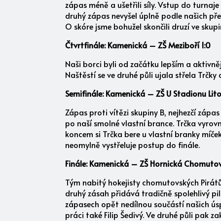
zápas méně a ušetřili síly. Vstup do turnaje
druhý zápas nevyšel úplně podle našich pře
O skóre jsme bohužel skončili druzí ve skup
Čtvrtfinále: Kamenická – ZŠ Meziboří 1:0
Naši borci byli od začátku lepším a aktivn
Naštěstí se ve druhé půli ujala střela Trčky 
Semifinále: Kamenická – ZŠ U Stadionu Lit
Zápas proti vítězi skupiny B, nejhezčí zápa
po naší smolné vlastní brance. Trčka vyro
koncem si Trčka bere u vlastní branky míček 
neomylně vystřeluje postup do finále.
Finále: Kamenická – ZŠ Hornická Chomutov
Tým nabitý hokejisty chomutovských Pirátů
druhý zásah přidává tradičně spolehlivý pi
zápasech opět nedílnou součástí našich úsp
práci také Filip Šedivý. Ve druhé půli pak z