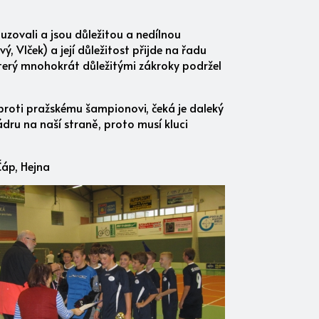
uzovali a jsou důležitou a nedílnou
, Vlček) a její důležitost přijde na řadu
 který mnohokrát důležitými zákroky podržel
 proti pražskému šampionovi, čeká je daleký
ádru na naší straně, proto musí kluci
Čáp, Hejna