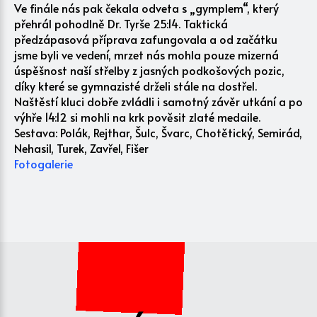
Ve finále nás pak čekala odveta s „gymplem“, který
přehrál pohodlně Dr. Tyrše 25:14. Taktická
předzápasová příprava zafungovala a od začátku
jsme byli ve vedení, mrzet nás mohla pouze mizerná
úspěšnost naší střelby z jasných podkošových pozic,
díky které se gymnazisté drželi stále na dostřel.
Naštěstí kluci dobře zvládli i samotný závěr utkání a po
výhře 14:12 si mohli na krk pověsit zlaté medaile.
Sestava: Polák, Rejthar, Šulc, Švarc, Chotětický, Semirád,
Nehasil, Turek, Zavřel, Fišer
Fotogalerie