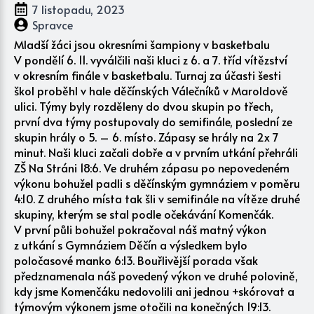
7 listopadu, 2023
Spravce
Mladší žáci jsou okresními šampiony v basketbalu
V pondělí 6. 11. vyválčili naši kluci z 6. a 7. tříd vítězství
v okresním finále v basketbalu. Turnaj za účasti šesti
škol proběhl v hale děčínských Válečníků v Maroldově
ulici. Týmy byly rozděleny do dvou skupin po třech,
první dva týmy postupovaly do semifinále, poslední ze
skupin hrály o 5. – 6. místo. Zápasy se hrály na 2x 7
minut. Naši kluci začali dobře a v prvním utkání přehráli
ZŠ Na Stráni 18:6. Ve druhém zápasu po nepovedeném
výkonu bohužel padli s děčínským gymnáziem v poměru
4:10. Z druhého místa tak šli v semifinále na vítěze druhé
skupiny, kterým se stal podle očekávání Komenčák.
V první půli bohužel pokračoval náš matný výkon
z utkání s Gymnáziem Děčín a výsledkem bylo
poločasové manko 6:13. Bouřlivější porada však
předznamenala náš povedený výkon ve druhé polovině,
kdy jsme Komenčáku nedovolili ani jednou +skórovat a
týmovým výkonem jsme otočili na konečných 19:13.