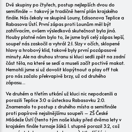
Dvě skupiny po čtyřech, postup nejlepších dvou do
semifinále – takový je tradičně herní plán krajského
finále. Nás čekaly ve skupině Louny, Edisonova Teplice a
Rabasova Ústí. První zápas proti Lounům měl být
zahřívacím, ovšem výsledková skutečnost byla jiná.
Houby platné nám bylo to, že jsme byli celý zápas lepší,
soupeř nás zaskočil a vyhrál 2:1. Slzy v očích, sklopené
hlavy a hrobový klid, takové byly první pozápasové
minuty. Ale na druhou stranu si kluci sedli zpět na zadní
část těla, na které se sedí a museli začít poctivě makat.
Nemohli jsme si už dovolit klopýtnout a play off tak
pro nás začalo překvapivě brzy, už od druhého
zápasu…
Ve druhém a třetím utkání už kluci nic nepodcenili a
porazili Teplice 3:0 a ústeckou Rabasovku 2:0.
Znamenalo to postup z druhého místa a semifinále
proti papírově nejsilnějšímu soupeři – ZŠ České
Mládeže Ústí (tento tým naše kluky před dvěma lety v
krajském finále turnaje žáků 1. stupně porazil 3:2, což