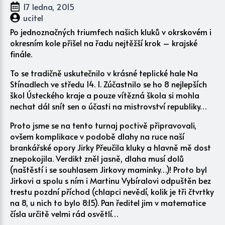
17 ledna, 2015
ucitel
Po jednoznačných triumfech našich kluků v okrskovém i
okresním kole přišel na řadu nejtěžší krok – krajské
finále.
To se tradičně uskutečnilo v krásné teplické hale Na
Stínadlech ve středu 14. 1. Zúčastnilo se ho 8 nejlepších
škol Ústeckého kraje a pouze vítězná škola si mohla
nechat dál snít sen o účasti na mistrovství republiky…
Proto jsme se na tento turnaj poctivě připravovali,
ovšem komplikace v podobě dlahy na ruce naší
brankářské opory Jirky Přeučila kluky a hlavně mě dost
znepokojila. Verdikt zněl jasně, dlaha musí dolů
(naštěstí i se souhlasem Jirkovy maminky…)! Proto byl
Jirkovi a spolu s ním i Martinu Vybíralovi odpuštěn bez
trestu pozdní příchod (chlapci nevědí, kolik je tři čtvrtky
na 8, u nich to bylo 8:15). Pan ředitel jim v matematice
čísla určitě velmi rád osvětlí…