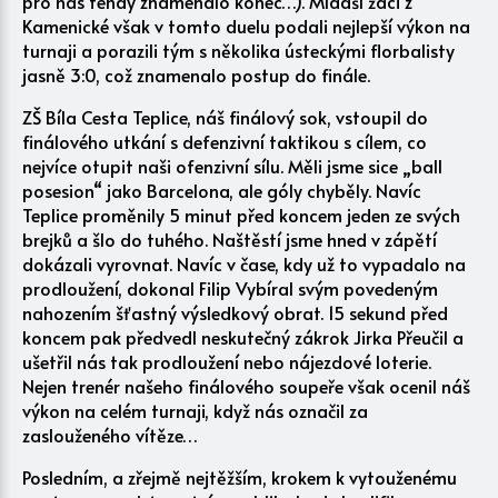
pro nás tehdy znamenalo konec…). Mladší žáci z
Kamenické však v tomto duelu podali nejlepší výkon na
turnaji a porazili tým s několika ústeckými florbalisty
jasně 3:0, což znamenalo postup do finále.
ZŠ Bíla Cesta Teplice, náš finálový sok, vstoupil do
finálového utkání s defenzivní taktikou s cílem, co
nejvíce otupit naši ofenzivní sílu. Měli jsme sice „ball
posesion“ jako Barcelona, ale góly chyběly. Navíc
Teplice proměnily 5 minut před koncem jeden ze svých
brejků a šlo do tuhého. Naštěstí jsme hned v zápětí
dokázali vyrovnat. Navíc v čase, kdy už to vypadalo na
prodloužení, dokonal Filip Vybíral svým povedeným
nahozením šťastný výsledkový obrat. 15 sekund před
koncem pak předvedl neskutečný zákrok Jirka Přeučil a
ušetřil nás tak prodloužení nebo nájezdové loterie.
Nejen trenér našeho finálového soupeře však ocenil náš
výkon na celém turnaji, když nás označil za
zaslouženého vítěze…
Posledním, a zřejmě nejtěžším, krokem k vytouženému