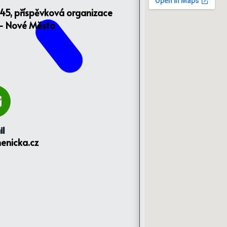
145, příspěvková organizace
 - Nové Město
il
enicka.cz