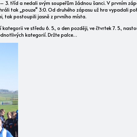
2. – 3. tříd a nedali svým soupeřům žádnou šanci. V prvním zápa
vyhráli tak „pouze“ 3:0. Od druhého zápasu už hra vypadali poh
 tak postoupili jasně z prvního místa.
tegorii ve středu 6. 5., o den později, ve čtvrtek 7. 5., nastou
jednotlivých kategorií. Držte palce…