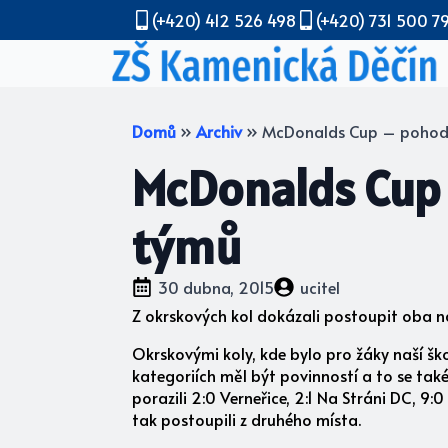
(+420) 412 526 498
(+420) 731 500 7
Domů
»
Archiv
»
McDonalds Cup – pohodl
McDonalds Cup 
týmů
30 dubna, 2015
ucitel
Z okrskových kol dokázali postoupit oba naš
Okrskovými koly, kde bylo pro žáky naší šk
kategoriích měl být povinností a to se také 
porazili 2:0 Verneřice, 2:1 Na Stráni DC, 9:
tak postoupili z druhého místa.