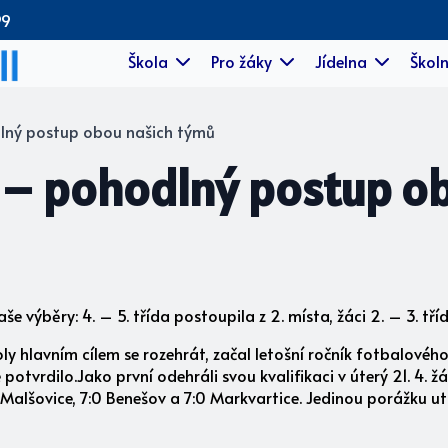
99
Škola
Pro žáky
Jídelna
Školn
ný postup obou našich týmů
– pohodlný postup o
e výběry: 4. – 5. třída postoupila z 2. místa, žáci 2. – 3. tř
oly hlavním cílem se rozehrát, začal letošní ročník fotbalové
potvrdilo.Jako první odehráli svou kvalifikaci v úterý 21. 4. žá
0 Malšovice, 7:0 Benešov a 7:0 Markvartice. Jedinou porážku ut