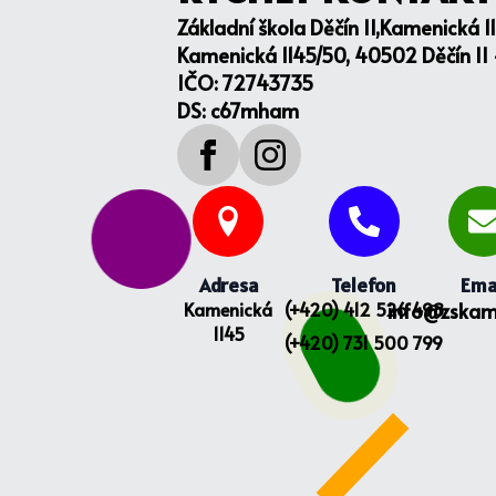
Základní škola Děčín II,Kamenická 1
Kamenická 1145/50, 40502 Děčín II
IČO: 72743735
DS: c67mham
Adresa
Telefon
Ema
Kamenická
(+420) 412 526 498
info@zskam
1145
(+420) 731 500 799