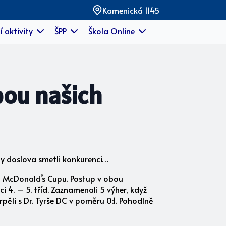
Kamenická 1145
í aktivity
ŠPP
Škola Online
bou našich
ídy doslova smetli konkurenci…
ho McDonald’s Cupu. Postup v obou
ci 4. – 5. tříd. Zaznamenali 5 výher, když
rpěli s Dr. Tyrše DC v poměru 0:1. Pohodlně