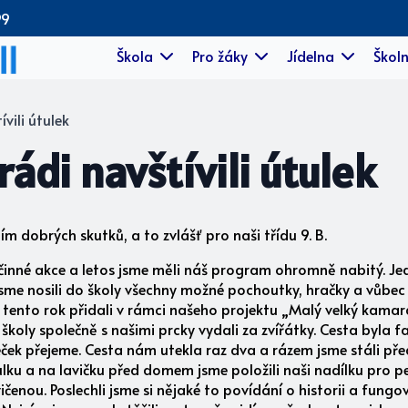
99
Škola
Pro žáky
Jídelna
Školn
vili útulek
ádi navštívili útulek
dobrých skutků, a to zvlášť pro naši třídu 9. B.
inné akce a letos jsme měli náš program ohromně nabitý. Jed
jsme nosili do školy všechny možné pochoutky, hračky a vůbec
ám tento rok přidali v rámci našeho projektu „Malý velký kamar
 školy společně s našimi prcky vydali za zvířátky. Cesta byla f
ek přejeme. Cesta nám utekla raz dva a rázem jsme stáli před 
útulku a na lavičku před domem jsme položili naši nadílku pro p
čenou. Poslechli jsme si nějaké to povídání o historii a fungo