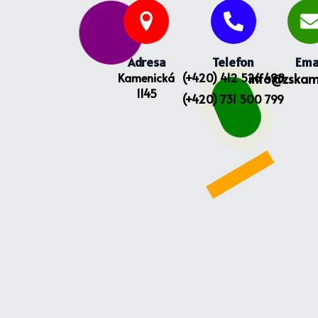
Adresa
Telefon
Ema
Kamenická
(+420) 412 526 498
info@zskam
1145
(+420) 731 500 799