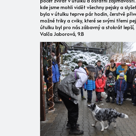
počet zvířat v útulku a ostatní zajímavosti. 
kde jsme mohli vidět všechny pejsky a slyšet 
byla v útulku teprve pár hodin, čerstvě př
možné triky a cviky, které se svými třemi pe
útulku byl pro nás zábavný a stokrát lepší, 
Valča Jaborová, 9.B