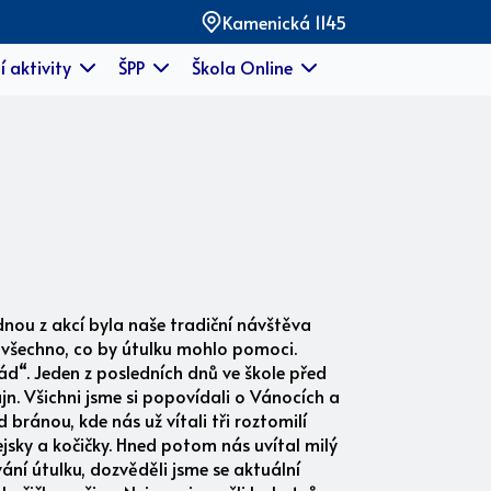
Kamenická 1145
í aktivity
ŠPP
Škola Online
nou z akcí byla naše tradiční návštěva
 všechno, co by útulku mohlo pomoci.
ád“. Jeden z posledních dnů ve škole před
ajn. Všichni jsme si popovídali o Vánocích a
bránou, kde nás už vítali tři roztomilí
ejsky a kočičky. Hned potom nás uvítal milý
vání útulku, dozvěděli jsme se aktuální