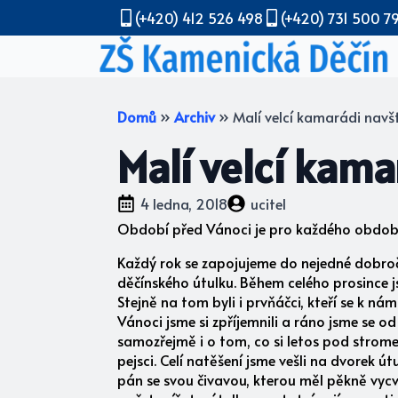
(+420) 412 526 498
(+420) 731 500 7
Domů
»
Archiv
»
Malí velcí kamarádi navští
Malí velcí kamar
4 ledna, 2018
ucitel
Období před Vánoci je pro každého obdobím 
Každý rok se zapojujeme do nejedné dobroč
děčínského útulku. Během celého prosince 
Stejně na tom byli i prvňáčci, kteří se k n
Vánoci jsme si zpříjemnili a ráno jsme se od
samozřejmě i o tom, co si letos pod stromeč
pejsci. Celí natěšení jsme vešli na dvorek 
pán se svou čivavou, kterou měl pěkně vycvi