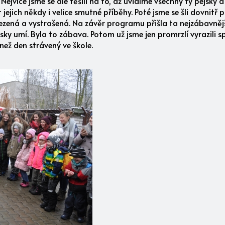
Nejvíce jsme se ale těšili na to, až uvidíme všechny ty pejsky a
jejich někdy i velice smutné příběhy. Poté jsme se šli dovnitř p
ivezená a vystrašená. Na závěr programu přišla ta nejzábavněj
jsky umí. Byla to zábava. Potom už jsme jen promrzlí vyrazili s
než den strávený ve škole.