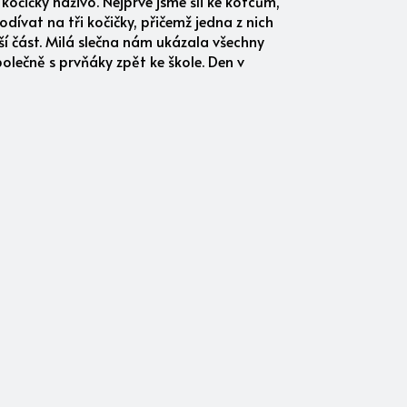
 kočičky naživo. Nejprve jsme šli ke kotcům,
odívat na tři kočičky, přičemž jedna z nich
ší část. Milá slečna nám ukázala všechny
polečně s prvňáky zpět ke škole. Den v