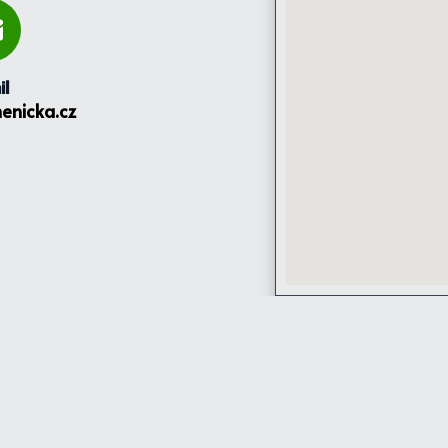
il
enicka.cz