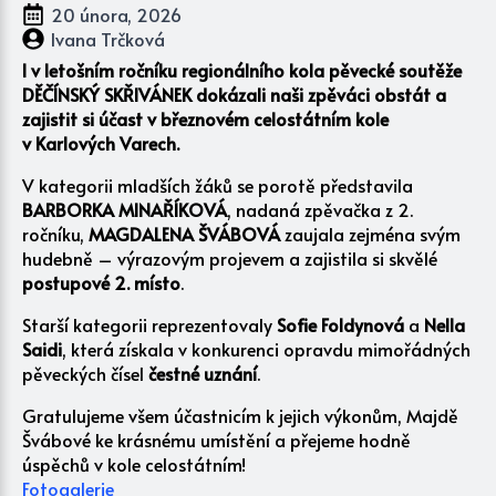
20 února, 2026
Ivana Trčková
I v letošním ročníku regionálního kola pěvecké soutěže
DĚČÍNSKÝ SKŘIVÁNEK dokázali naši zpěváci obstát a
zajistit si účast v březnovém celostátním kole
v Karlových Varech.
V kategorii mladších žáků se porotě představila
BARBORKA MINAŘÍKOVÁ
, nadaná zpěvačka z 2.
ročníku,
MAGDALENA ŠVÁBOVÁ
zaujala zejména svým
hudebně – výrazovým projevem a zajistila si skvělé
postupové 2. místo
.
Starší kategorii reprezentovaly
Sofie Foldynová
a
Nella
Saidi
, která získala v konkurenci opravdu mimořádných
pěveckých čísel
čestné uznání
.
Gratulujeme všem účastnicím k jejich výkonům, Majdě
Švábové ke krásnému umístění a přejeme hodně
úspěchů v kole celostátním!
Fotogalerie