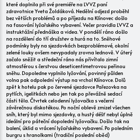
které doplnila při své premiéře na LVVZ paní
zdravotnice Yveta Žoldáková. Nedělní odjezd proběhl
bez větších problémů a po příjezdu na Klínovec došlo
na fasování lyžařského vybavení. Večer pravidla LVVZ a
instruktážní přednáška a videa. V pondělí ráno došlo
na rozdělení do tří družstev a hurá na to. Sněhové
podmínky byly na sjezdovkách bezproblémové, okolní
zelené louky ovšem nevypadaly zrovna lednově. V úterý
začalo sněžit a středeční ráno nás přivítalo zimní
atmosférou s čerstvou deseticentimetrovou peřinou
sněhu. Dopoledne vyplnilo lyžování, povinný půlden
volna pak odpolední výstup na vrchol Klínovce. Dolů
zpět k hotelu pak po červené sjezdovce Pařezovka na
pytlích, igelitkách nebo jen tak po převážně sedací
části těla. Čtvrtek celodenní lyžovačka s večerní
závěrečnou diskotékou. Po noční oblevě zmizel všechen
sníh, který byl mimo sjezdovky, a hustý déšť nebyl úplně
ideální pro páteční dopolední lyžovačku. Došlo tak na
balení, úklid a vrácení lyžařského vybavení. Po poledním
burgru s hranolkami (tradiční poslední oběd)