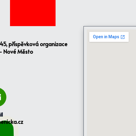
145, příspěvková organizace
 - Nové Město
il
enicka.cz