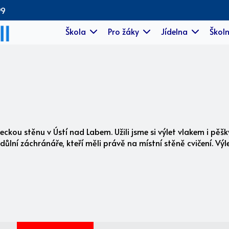
99
Škola
Pro žáky
Jídelna
Školn
ckou stěnu v Ústí nad Labem. Užili jsme si výlet vlakem i pěšky
 důlní záchránáře, kteří měli právě na místní stěně cvičení. Výl