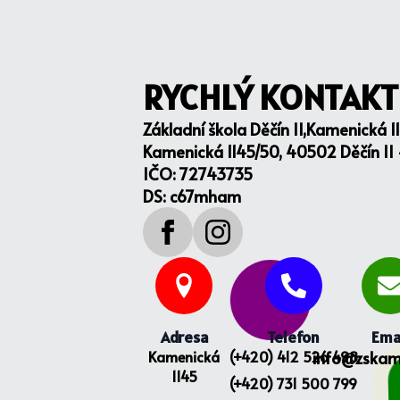
RYCHLÝ KONTAKT
Základní škola Děčín II,Kamenická 1
Kamenická 1145/50, 40502 Děčín II
IČO: 72743735
DS: c67mham
Adresa
Telefon
Ema
Kamenická
(+420) 412 526 498
info@zskam
1145
(+420) 731 500 799