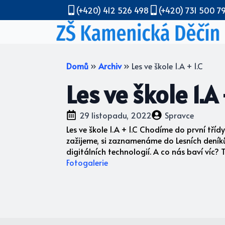
(+420) 412 526 498
(+420) 731 500 7
Domů
»
Archiv
»
Les ve škole 1.A + 1.C
Les ve škole 1.A 
29 listopadu, 2022
Spravce
Les ve škole 1.A + 1.C Chodíme do první tř
zažijeme, si zaznamenáme do Lesních den
digitálních technologií. A co nás baví víc? T
Fotogalerie