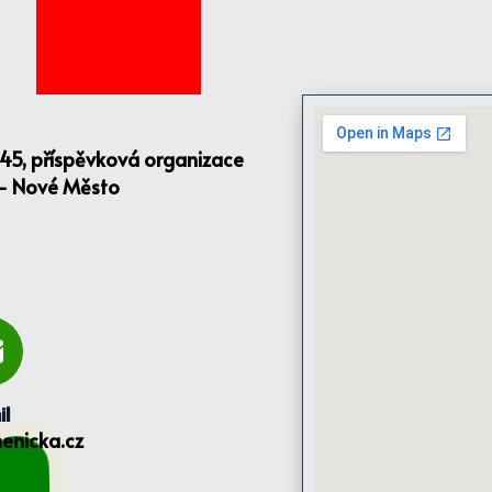
145, příspěvková organizace
 - Nové Město
il
enicka.cz