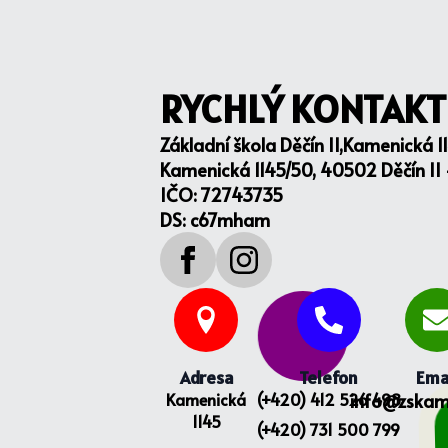
RYCHLÝ KONTAKT
Základní škola Děčín II,Kamenická 1
Kamenická 1145/50, 40502 Děčín II
IČO: 72743735
DS: c67mham
Adresa
Telefon
Ema
Kamenická
(+420) 412 526 498
info@zskam
1145
(+420) 731 500 799