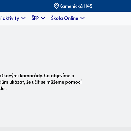
Kamenická 1145
í aktivity
ŠPP
Škola Online
ponožkovými kamarády. Co objevíme a
dům ukázat, že učit se můžeme pomocí
de .