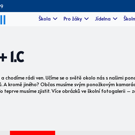
99
Škola
Pro žáky
Jídelna
Školn
+ 1.C
ídy a chodíme rádi ven. Učíme se o světě okolo nás s našimi 
íků. A kromě jiného? Občas musíme svým ponožkovým kamará
o teprve musíme zjistit. Více obrázků ve školní fotogalerii – z