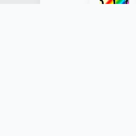
Made with ❤️ by Kryštof Tůma (RenderByte