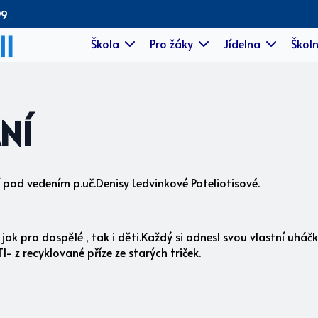
99
Škola
Pro žáky
Jídelna
Školn
NÍ
pod vedením p.uč.Denisy Ledvinkové Pateliotisové.
ý jak pro dospělé , tak i děti.Každý si odnesl svou vlastní uh
 recyklované příze ze starých triček.