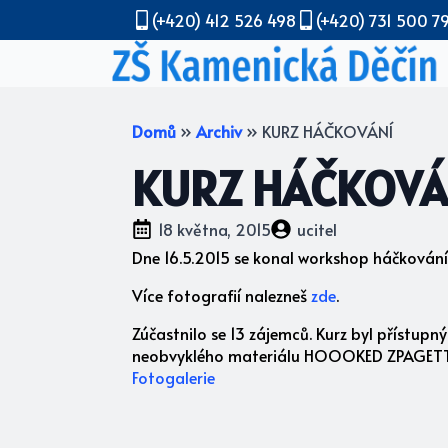
(+420) 412 526 498
(+420) 731 500 7
Domů
»
Archiv
»
KURZ HÁČKOVÁNÍ
KURZ HÁČKOVÁ
18 května, 2015
ucitel
Dne 16.5.2015 se konal workshop háčkování 
Více fotografií nalezneš
zde
.
Zúčastnilo se 13 zájemců. Kurz byl přístupn
neobvyklého materiálu HOOOKED ZPAGETTI- z
Fotogalerie