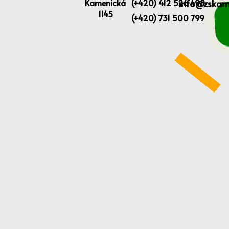
Kamenická
(+420) 412 526 498
info@zskam
1145
(+420) 731 500 799