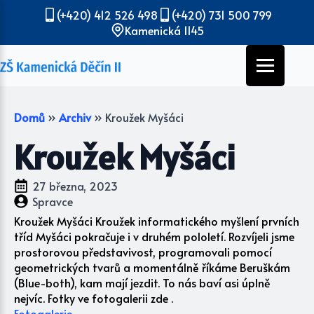
(+420) 412 526 498
(+420) 731 500 799
Kamenická 1145
Domů
»
Archiv
»
Kroužek Myšáci
Kroužek Myšáci
27 března, 2023
Spravce
Kroužek Myšáci Kroužek informatického myšlení prvních
tříd Myšáci pokračuje i v druhém pololetí. Rozvíjeli jsme
prostorovou představivost, programovali pomocí
geometrických tvarů a momentálně říkáme Beruškám
(Blue-both), kam mají jezdit. To nás baví asi úplně
nejvíc. Fotky ve fotogalerii zde .
Fotogalerie