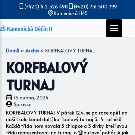
(+420) 412 526 498
(+420) 731 500 799
Kamenická 1145
Domů
»
Archiv
»
KORFBALOVÝ TURNAJ
KORFBALOVÝ
TURNAJ
15 dubna, 2024
Spravce
KORFBALOVÝ TURNAJ V pátek 12.4. se po roce opět na
naší škole konal další korfbalový turnaj 3.-4. ročníků.
Každá třída nominovala 3 chlapce a 3 dívky, kteří svou
třídu reprezentovali na turnaji o 🏆putovní pohár. A jak