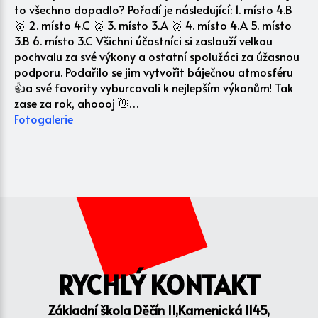
to všechno dopadlo? Pořadí je následující: 1. místo 4.B
🥇 2. místo 4.C 🥈 3. místo 3.A 🥉 4. místo 4.A 5. místo
3.B 6. místo 3.C Všichni účastníci si zaslouží velkou
pochvalu za své výkony a ostatní spolužáci za úžasnou
podporu. Podařilo se jim vytvořit báječnou atmosféru
👍a své favority vyburcovali k nejlepším výkonům! Tak
zase za rok, ahoooj 👋…
Fotogalerie
RYCHLÝ KONTAKT
Základní škola Děčín II,Kamenická 1145,