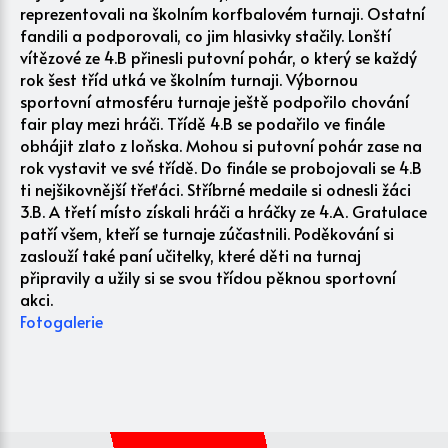
reprezentovali na školním korfbalovém turnaji. Ostatní
fandili a podporovali, co jim hlasivky stačily. Lonští
vítězové ze 4.B přinesli putovní pohár, o který se každý
rok šest tříd utká ve školním turnaji. Výbornou
sportovní atmosféru turnaje ještě podpořilo chování
fair play mezi hráči. Třídě 4.B se podařilo ve finále
obhájit zlato z loňska. Mohou si putovní pohár zase na
rok vystavit ve své třídě. Do finále se probojovali se 4.B
ti nejšikovnější třeťáci. Stříbrné medaile si odnesli žáci
3.B. A třetí místo získali hráči a hráčky ze 4.A. Gratulace
patří všem, kteří se turnaje zúčastnili. Poděkování si
zaslouží také paní učitelky, které děti na turnaj
připravily a užily si se svou třídou pěknou sportovní
akci.
Fotogalerie