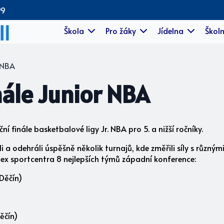
99
Škola
Pro žáky
Jídelna
Školn
r NBA
nále Junior NBA
í finále basketbalové ligy Jr. NBA pro 5. a nižší ročníky.
 a odehráli úspěšně několik turnajů, kde změřili síly s různým
rmex sportcentra 8 nejlepších týmů západní konference:
Děčín)
ěčín)