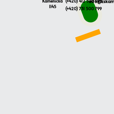
Kamenická
(+420) 412 526 498
info@zskam
1145
(+420) 731 500 799