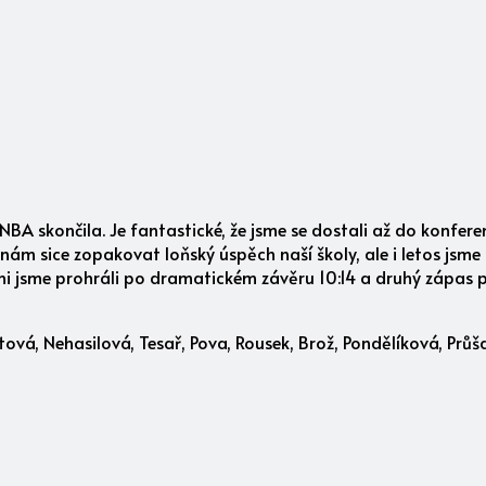
BA skončila. Je fantastické, že jsme se dostali až do konferen
ám sice zopakovat loňský úspěch naší školy, ale i letos jsme b
ráni jsme prohráli po dramatickém závěru 10:14 a druhý zápas p
tová, Nehasilová, Tesař, Pova, Rousek, Brož, Pondělíková, Průša,