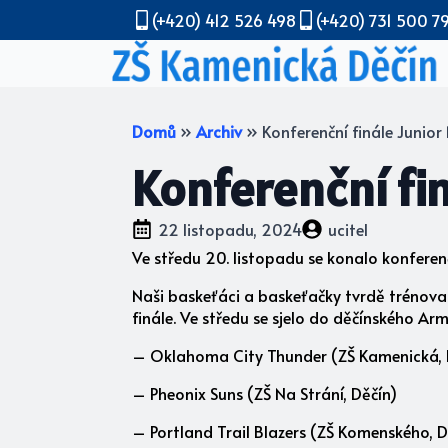
(+420) 412 526 498
(+420) 731 500 7
Domů
»
Archiv
»
Konferenční finále Junio
Konferenční fi
22 listopadu, 2024
ucitel
Ve středu 20. listopadu se konalo konferenčn
Naši baskeťáci a baskeťačky tvrdě trénovali
finále. Ve středu se sjelo do děčínského A
– Oklahoma City Thunder (ZŠ Kamenická, 
– Pheonix Suns (ZŠ Na Strání, Děčín)
– Portland Trail Blazers (ZŠ Komenského, D