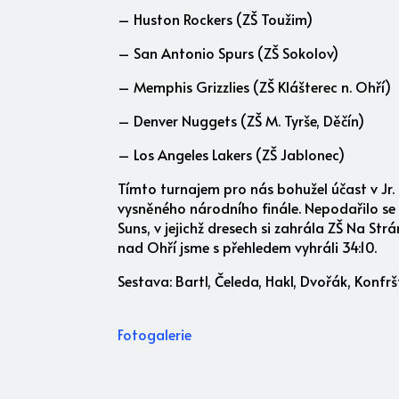
– Huston Rockers (ZŠ Toužim)
– San Antonio Spurs (ZŠ Sokolov)
– Memphis Grizzlies (ZŠ Klášterec n. Ohří)
– Denver Nuggets (ZŠ M. Tyrše, Děčín)
– Los Angeles Lakers (ZŠ Jablonec)
Tímto turnajem pro nás bohužel účast v Jr. N
vysněného národního finále. Nepodařilo se n
Suns, v jejichž dresech si zahrála ZŠ Na St
nad Ohří jsme s přehledem vyhráli 34:10.
Sestava: Bartl, Čeleda, Hakl, Dvořák, Konfrš
Fotogalerie