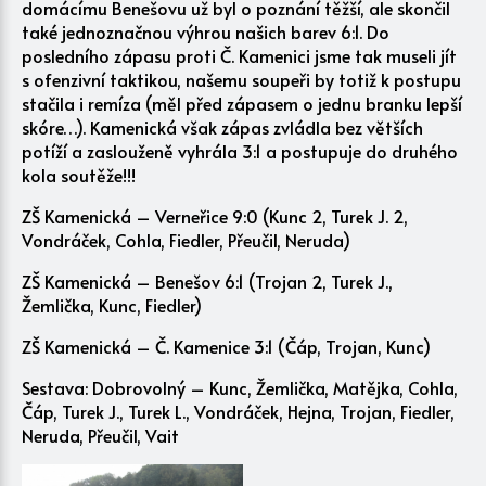
domácímu Benešovu už byl o poznání těžší, ale skončil
také jednoznačnou výhrou našich barev 6:1. Do
posledního zápasu proti Č. Kamenici jsme tak museli jít
s ofenzivní taktikou, našemu soupeři by totiž k postupu
stačila i remíza (měl před zápasem o jednu branku lepší
skóre…). Kamenická však zápas zvládla bez větších
potíží a zaslouženě vyhrála 3:1 a postupuje do druhého
kola soutěže!!!
ZŠ Kamenická – Verneřice 9:0 (Kunc 2, Turek J. 2,
Vondráček, Cohla, Fiedler, Přeučil, Neruda)
ZŠ Kamenická – Benešov 6:1 (Trojan 2, Turek J.,
Žemlička, Kunc, Fiedler)
ZŠ Kamenická – Č. Kamenice 3:1 (Čáp, Trojan, Kunc)
Sestava: Dobrovolný – Kunc, Žemlička, Matějka, Cohla,
Čáp, Turek J., Turek L., Vondráček, Hejna, Trojan, Fiedler,
Neruda, Přeučil, Vait