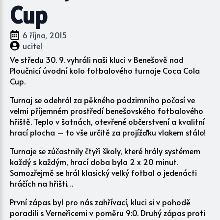
Cup
6 října, 2015
ucitel
Ve středu 30. 9. vyhráli naši kluci v Benešově nad
Ploučnicí úvodní kolo fotbalového turnaje Coca Cola
Cup.
Turnaj se odehrál za pěkného podzimního počasí ve
velmi příjemném prostředí benešovského fotbalového
hřiště. Teplo v šatnách, otevřené občerstvení a kvalitní
hrací plocha – to vše určitě za projížďku vlakem stálo!
Turnaje se zúčastnily čtyři školy, které hrály systémem
každý s každým, hrací doba byla 2 x 20 minut.
Samozřejmě se hrál klasický velký fotbal o jedenácti
hráčích na hřišti…
První zápas byl pro nás zahřívací, kluci si v pohodě
poradili s Verneřicemi v poměru 9:0. Druhý zápas proti