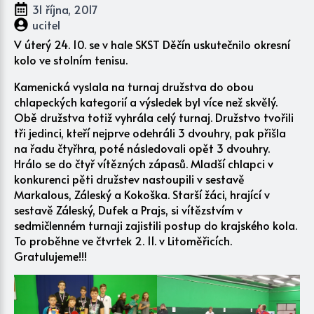
31 října, 2017
ucitel
V úterý 24. 10. se v hale SKST Děčín uskutečnilo okresní
kolo ve stolním tenisu.
Kamenická vyslala na turnaj družstva do obou
chlapeckých kategorií a výsledek byl více než skvělý.
Obě družstva totiž vyhrála celý turnaj. Družstvo tvořili
tři jedinci, kteří nejprve odehráli 3 dvouhry, pak přišla
na řadu čtyřhra, poté následovali opět 3 dvouhry.
Hrálo se do čtyř vítězných zápasů. Mladší chlapci v
konkurenci pěti družstev nastoupili v sestavě
Markalous, Záleský a Kokoška. Starší žáci, hrající v
sestavě Záleský, Dufek a Prajs, si vítězstvím v
sedmičlenném turnaji zajistili postup do krajského kola.
To proběhne ve čtvrtek 2. 11. v Litoměřicích.
Gratulujeme!!!