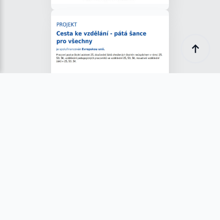
Made with ❤️ by Kryštof Tůma (RenderByte)