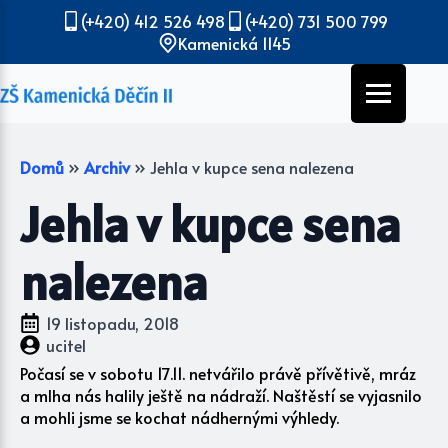
(+420) 412 526 498
(+420) 731 500 799
Kamenická 1145
Domů
»
Archiv
»
Jehla v kupce sena nalezena
Jehla v kupce sena
nalezena
19 listopadu, 2018
ucitel
Počasí se v sobotu 17.11. netvářilo právě přívětivě, mráz
a mlha nás halily ještě na nádraží. Naštěstí se vyjasnilo
a mohli jsme se kochat nádhernými výhledy.