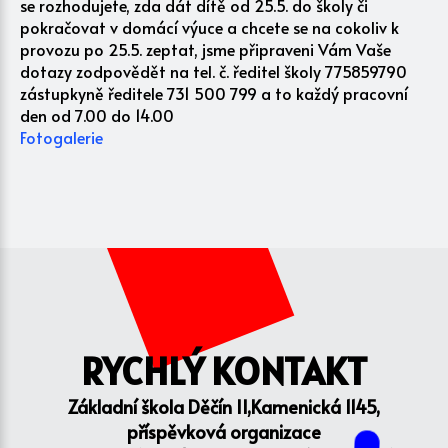
se rozhodujete, zda dát dítě od 25.5. do školy či
pokračovat v domácí výuce a chcete se na cokoliv k
provozu po 25.5. zeptat, jsme připraveni Vám Vaše
dotazy zodpovědět na tel. č. ředitel školy 775859790
zástupkyně ředitele 731 500 799 a to každý pracovní
den od 7.00 do 14.00
Fotogalerie
RYCHLÝ KONTAKT
Základní škola Děčín II,Kamenická 1145,
příspěvková organizace