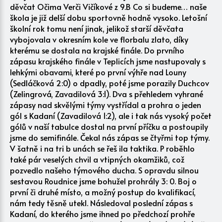
děvčat Očima Verči Vičíkové z 9.B Co si budeme… naše
škola je již delší dobu sportovně hodně vysoko. Letošní
školní rok tomu není jinak, jelikož starší děvčata
vybojovala v okresním kole ve florbalu zlato, díky
kterému se dostala na krajské finále. Do prvního
zápasu krajského finále v Teplicích jsme nastupovaly s
lehkými obavami, které po první výhře nad Louny
(Sedláčková 2:0) o dpadly, poté jsme porazily Duchcov
(Zelingrová, Zavadilová 3:1). Dva s přehledem vyhrané
zápasy nad skvělými týmy vystřídal a prohra o jeden
gól s Kadaní (Zavadilová 1:2), ale i tak nás vysoký počet
gólů v naší tabulce dostal na první příčku a postoupily
jsme do semifinále. Čekal nás zápas se čtyřmi top týmy.
V šatně i na tri b unách se řeš ila taktika. P roběhlo
také pár veselých chvil a vtipných okamžiků, což
pozvedlo našeho týmového ducha. S opravdu silnou
sestavou Roudnice jsme bohužel prohrály 3: 0. Boj o
první či druhé místo, a možný postup do kvalifikací,
nám tedy těsně utekl. Následoval poslední zápas s
Kadaní, do kterého jsme ihned po předchozí prohře