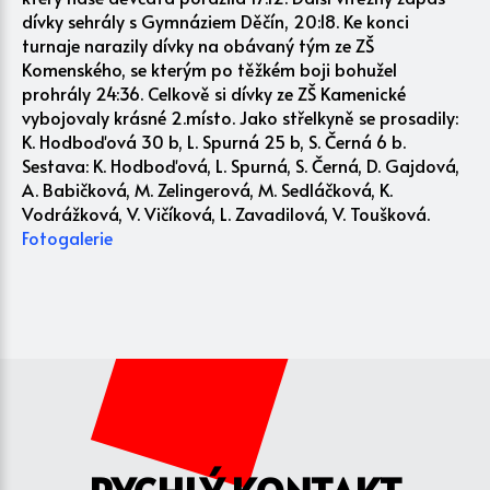
dívky sehrály s Gymnáziem Děčín, 20:18. Ke konci
turnaje narazily dívky na obávaný tým ze ZŠ
Komenského, se kterým po těžkém boji bohužel
prohrály 24:36. Celkově si dívky ze ZŠ Kamenické
vybojovaly krásné 2.místo. Jako střelkyně se prosadily:
K. Hodboďová 30 b, L. Spurná 25 b, S. Černá 6 b.
Sestava: K. Hodboďová, L. Spurná, S. Černá, D. Gajdová,
A. Babičková, M. Zelingerová, M. Sedláčková, K.
Vodrážková, V. Vičíková, L. Zavadilová, V. Toušková.
Fotogalerie