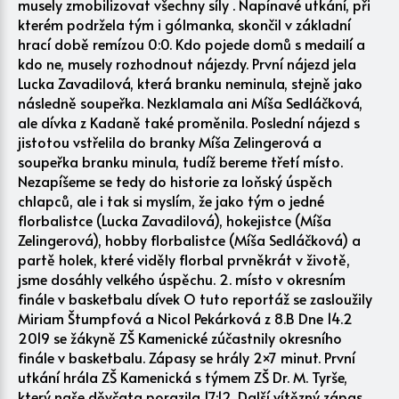
musely zmobilizovat všechny síly . Napínavé utkání, při
kterém podržela tým i gólmanka, skončil v základní
hrací době remízou 0:0. Kdo pojede domů s medailí a
kdo ne, musely rozhodnout nájezdy. První nájezd jela
Lucka Zavadilová, která branku neminula, stejně jako
následně soupeřka. Nezklamala ani Míša Sedláčková,
ale dívka z Kadaně také proměnila. Poslední nájezd s
jistotou vstřelila do branky Míša Zelingerová a
soupeřka branku minula, tudíž bereme třetí místo.
Nezapíšeme se tedy do historie za loňský úspěch
chlapců, ale i tak si myslím, že jako tým o jedné
florbalistce (Lucka Zavadilová), hokejistce (Míša
Zelingerová), hobby florbalistce (Míša Sedláčková) a
partě holek, které viděly florbal prvněkrát v životě,
jsme dosáhly velkého úspěchu. 2. místo v okresním
finále v basketbalu dívek O tuto reportáž se zasloužily
Miriam Štumpfová a Nicol Pekárková z 8.B Dne 14.2
2019 se žákyně ZŠ Kamenické zúčastnily okresního
finále v basketbalu. Zápasy se hrály 2×7 minut. První
utkání hrála ZŠ Kamenická s týmem ZŠ Dr. M. Tyrše,
který naše děvčata porazila 17:12. Další vítězný zápas