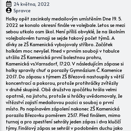
24 května, 2022
Spravce
Holky opět zacinkaly medailovým umístěním Dne 19. 5.
2022 se konalo okresní finále ve volejbale. Letos se mezi
sebou utkalo osm škol. Není příliš obvyklé, že na školním
volejbalovém turnaji se sejde takový počet týmů. A
dívky ze ZŠ Kamenická vybojovaly stříbro. Začátek
holkám moc nevyšel. Hned v prvním souboji v tabulce
utržila ZŠ Kamenická první bolestnou prohru,
Kamenická vs.Varnsdorf, 17:20. V následujícím zápase si
holky spravily chuť a porazily Gymnázium Č. Kamenice
20:17. Do zápasu s týmem ZŠ Březová nastoupily s větší
koncentrací a pokorou, protože protihráčky zvítězily
v druhé skupině. Obě družstva zpočátku hrála velmi
opatrně, na jistotu, protože si hráčky uvědomovaly, že
vítězství zajistí medailovou pozici a souboj o první
místo. Po napínavém zápolení nakonec ZŠ Kamenická
porazila Březovku poměrem 25:17. Před finálem, mimo
turnaj a pro zpestření sehrály jeden zápas i dva klučičí
týmy. Finálový zápas se sehrál v podobném duchu jako