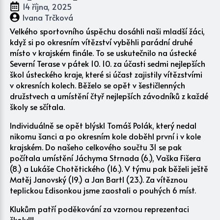
14 října, 2025
Ivana Trčková
Velkého sportovního úspěchu dosáhli naši mladší žáci,
když si po okresním vítězství vyběhli parádní druhé
místo v krajském finále. To se uskutečnilo na ústecké
Severní Terase v pátek 10. 10. za účasti sedmi nejlepších
škol ústeckého kraje, které si účast zajistily vítězstvími
v okresních kolech. Běželo se opět v šestičlenných
družstvech a umístění čtyř nejlepších závodníků z každé
školy se sčítala.
Individuálně se opět blýskl Tomáš Polák, který nedal
nikomu šanci a po okresním kole doběhl první i v kole
krajském. Do našeho celkového součtu 31 se pak
počítala umístění Jáchyma Strnada (6.), Vaška Fišera
(8.) a Lukáše Chotětického (16.). V týmu pak běželi ještě
Matěj Janovský (19.) a Jan Bartl (23.). Za vítěznou
teplickou Edisonkou jsme zaostali o pouhých 6 míst.
Klukům patří poděkování za vzornou reprezentaci
školy!!!