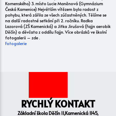
Komenského) 3. místo Lucie Maněnová (Gymnázium
Česká Kamenice) Největším vítězem byla radost z
pohybu, která zářila ze všech zúčastněných. Těšíme se
na další radostné setkání při 2. ročníku. Radka
Lazorová (ZŠ Kamenická) a Jitka Jirušová (Fajjn aerobik
Děčín) a děvčata z oddílu Fajjn. Více obrázků ve školní
fotogalerii – zde .
Fotogalerie
RYCHLÝ KONTAKT
Základní škola Děčín II,Kamenická 1145,