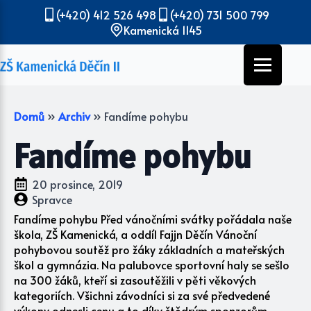
(+420) 412 526 498
(+420) 731 500 799
Kamenická 1145
Domů
»
Archiv
»
Fandíme pohybu
Fandíme pohybu
20 prosince, 2019
Spravce
Fandíme pohybu Před vánočními svátky pořádala naše
škola, ZŠ Kamenická, a oddíl Fajjn Děčín Vánoční
pohybovou soutěž pro žáky základních a mateřských
škol a gymnázia. Na palubovce sportovní haly se sešlo
na 300 žáků, kteří si zasoutěžili v pěti věkových
kategoriích. Všichni závodníci si za své předvedené
výkony odnesli cenu a to díky štědrým sponzorům,