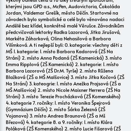
kterými jsou GPD a.s., McPen, Audovictoria, Čokoláda
Jordan, Valdemar Grešík, město Děčín. Startovné na
závodech bylo symbolické a celé bylo věnováno nadaci
Andělé bez křídel, konkrétně malé Věrušce. Závodníkům
předcvičovali lektorky Radka Lazorová, Jitka Jirušová,
Markéta Záhorková, Olina Nehasilová a Barbora
Vilímková. A ti nejlepší byli: 0. kategorie: všechny děti z
MŠ 1. kategorie: 1. místo Barbora Kadorová (ZŠ Na
Stráni) 2. místo Anna Podaná (ZŠ Kamenická) 3. místo
Emma Ripplová (ZŠ Kamenická) 2. kategorie: 1. místo
Barbora Lazorová (ZŠ Dr.M. Tyrše) 2. místo Růžena
Blažková (ZŠ a MŠ Malšovice) 3. místo Jitka Kočová (ZŠ
Na Stráni) 3. kateogrie: 1. místo Anežka Prajsová (ZŠ a
MŠ Malšovice) 2. místo Nicole Maixner Herrera (ZŠ Na
Stráni) 3. místo Terezie Procházková (ZŠ Komenského)
4. kategorie 7. ročníky: 1. místo Veronika Špejrová
(Gymnázium Děčín) 2. místo Šárka Železná (ZŠ
Vojanova) 3. místo Andrea Braunová (ZŠ a Mš
Březová) 4. kategorie 8. a 9. ročníky: 1. místo Klára
Poláková (ZŠ Komenského) 2. místo Lucie Fišarová (ZŠ