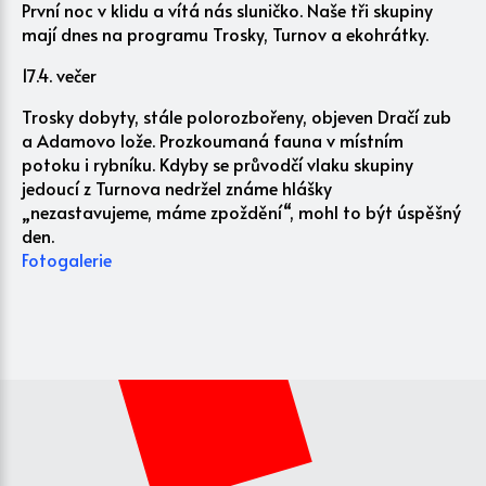
První noc v klidu a vítá nás sluničko. Naše tři skupiny
mají dnes na programu Trosky, Turnov a ekohrátky.
17.4. večer
Trosky dobyty, stále polorozbořeny, objeven Dračí zub
a Adamovo lože. Prozkoumaná fauna v místním
potoku i rybníku. Kdyby se průvodčí vlaku skupiny
jedoucí z Turnova nedržel známe hlášky
„nezastavujeme, máme zpoždění“, mohl to být úspěšný
den.
Fotogalerie