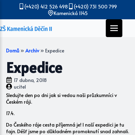
(+420) 412 526 498
(+420) 731 500 799
Kamenická 1145
Domů
»
Archiv
»
Expedice
Expedice
17 dubna, 2018
ucitel
Sledujte den po dni jak si vedou naši průzkumníci v
Českém ráji.
17.4.
Do Českého ráje cesta příjemná je! I naší expedici je tu
fajn. Déšť jsme po důkladném promoknutí snad zahnali.