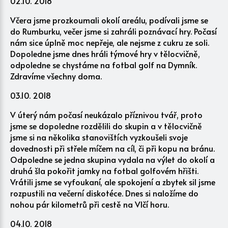
02.10. 2018
Včera jsme prozkoumali okolí areálu, podívali jsme se
do Rumburku, večer jsme si zahráli poznávací hry. Počasí
nám sice úplně moc nepřeje, ale nejsme z cukru ze soli.
Dopoledne jsme dnes hráli týmové hry v tělocvičně,
odpoledne se chystáme na fotbal golf na Dymník.
Zdravíme všechny doma.
03.10. 2018
V úterý nám počasí neukázalo příznivou tvář, proto
jsme se dopoledne rozdělili do skupin a v tělocvičně
jsme si na několika stanovištích vyzkoušeli svoje
dovednosti při střele míčem na cíl, či při kopu na bránu.
Odpoledne se jedna skupina vydala na výlet do okolí a
druhá šla pokořit jamky na fotbal golfovém hřišti.
Vrátili jsme se vyfoukaní, ale spokojení a zbytek sil jsme
rozpustili na večerní diskotéce. Dnes si naložíme do
nohou pár kilometrů při cestě na Vlčí horu.
04.10. 2018