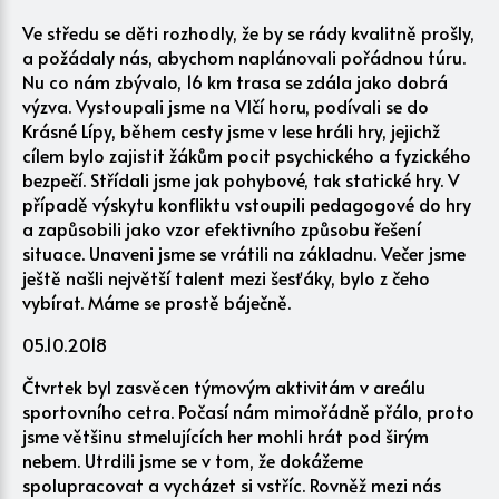
Ve středu se děti rozhodly, že by se rády kvalitně prošly,
a požádaly nás, abychom naplánovali pořádnou túru.
Nu co nám zbývalo, 16 km trasa se zdála jako dobrá
výzva. Vystoupali jsme na Vlčí horu, podívali se do
Krásné Lípy, během cesty jsme v lese hráli hry, jejichž
cílem bylo zajistit žákům pocit psychického a fyzického
bezpečí. Střídali jsme jak pohybové, tak statické hry. V
případě výskytu konfliktu vstoupili pedagogové do hry
a zapůsobili jako vzor efektivního způsobu řešení
situace. Unaveni jsme se vrátili na základnu. Večer jsme
ještě našli největší talent mezi šesťáky, bylo z čeho
vybírat. Máme se prostě báječně.
05.10.2018
Čtvrtek byl zasvěcen týmovým aktivitám v areálu
sportovního cetra. Počasí nám mimořádně přálo, proto
jsme většinu stmelujících her mohli hrát pod širým
nebem. Utrdili jsme se v tom, že dokážeme
spolupracovat a vycházet si vstříc. Rovněž mezi nás