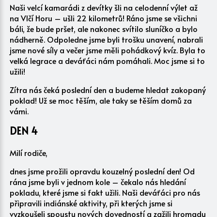
Naši velcí kamarádi z devítky šli na celodenní výlet až
na Vlčí Horu – ušli 22 kilometrů! Ráno jsme se všichni
báli, že bude pršet, ale nakonec svítilo sluníčko a bylo
nádherně. Odpoledne jsme byli trošku unavení, nabrali
jsme nové síly a večer jsme měli pohádkový kvíz. Byla to
velká legrace a deváťáci nám pomáhali. Moc jsme si to
užili!
Zítra nás čeká poslední den a budeme hledat zakopaný
poklad! Už se moc těším, ale taky se těším domů za
vámi.
DEN 4
Milí rodiče,
dnes jsme prožili opravdu kouzelný poslední den! Od
rána jsme byli v jednom kole – čekalo nás hledání
pokladu, které jsme si fakt užili. Naši deváťáci pro nás
připravili indiánské aktivity, při kterých jsme si
vyzkoušeli spoustu nových dovedností a zažili hromadu