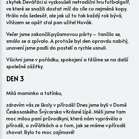
z kytek. Deváťáci si vyzkoušeli netradiční hru fotbalgolf,
ve které se snažili dostat míč do cíle co nejméně kopy.
Hrálo nás šedesát, ale jak už to tak každý rok bývá,
vítězem se opět stal pan učitel Novák.
Večer jsme zakončili pyžamovou párty – tančilo se,
smálo se a zpívalo. A protože byl den opravdu nabitý,
unavení jsme padli do postelí a rychle usnuli.
Všichni jsme v pořádku, spokojení a těšíme se na další
společné zážitky.
DEN
3
Milá maminko a tatínku,
zdravím vás ze školy v přírodě! Dnes jsme byli v Domě
Českosaského Švýcarska v Krásné Lípě. Měli jsme tam
moc milou paní průvodkyni, která nám vyprávěla o
přírodě, o zvířátkách a o tom, jak se máme v přírodě
chovat. Bylo to moc zajímavé!