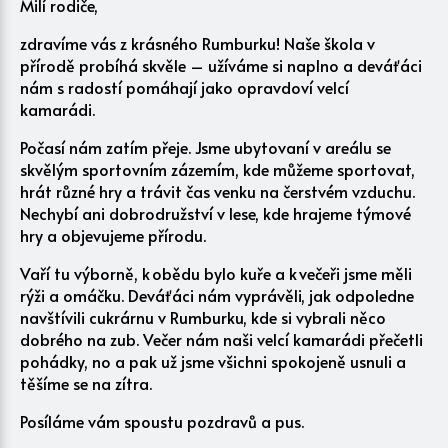
Milí rodiče,
zdravíme vás z krásného Rumburku! Naše škola v
přírodě probíhá skvěle – užíváme si naplno a deváťáci
nám s radostí pomáhají jako opravdoví velcí
kamarádi.
Počasí nám zatím přeje. Jsme ubytovaní v areálu se
skvělým sportovním zázemím, kde můžeme sportovat,
hrát různé hry a trávit čas venku na čerstvém vzduchu.
Nechybí ani dobrodružství v lese, kde hrajeme týmové
hry a objevujeme přírodu.
Vaří tu výborně, k obědu bylo kuře a k večeři jsme měli
rýži a omáčku. Deváťáci nám vyprávěli, jak odpoledne
navštívili cukrárnu v Rumburku, kde si vybrali něco
dobrého na zub. Večer nám naši velcí kamarádi přečetli
pohádky, no a pak už jsme všichni spokojeně usnuli a
těšíme se na zítra.
Posíláme vám spoustu pozdravů a pus.