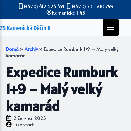
(+420) 412 526 498
(+420) 731 500 799
Kamenická 1145
Domů
»
Archiv
»
Expedice Rumburk 1+9 – Malý velký
kamarád
Expedice Rumburk
1+9 – Malý velký
kamarád
2 června, 2025
lukas.fort