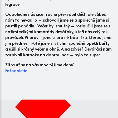
legrace.
Odpoledne nás sice trochu překvapil déšť, ale vůbec
nám to nevadilo – schovali jsme se a společně jsme si
pustili pohádku. Večer byl smutný – rozloučili jsme se s
našimi velkými kamarády deváťáky, kteří nás celý rok
provázeli. Připravili jsme si pro ně básničku, kterou jsme
jim přednesli. Poté jsme si všichni společně opekli buřty
a užili si krásný večer u ohně. A na závěr? Deváťáci nám
zazpívali karaoke na dobrou noc – bylo to super.
Zítra už se na vás moc těšíme domů!
Fotogalerie