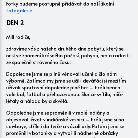
Fotky budeme postupně přidávat do naší školní
fotogalerie
.
DEN 2
Milí rodiče,
zdravíme vás z našeho druhého dne pobytu, který se
nesl ve znamení krásného počasí, pohybu, her a radosti
ze společně stráveného času.
Dopoledne jsme se pilně věnovali učení a šlo nám
výborně. Zatímco my jsme se učili, deváťáci si mezitím
užívali sportovní dopoledne plné her – hráli beach
volejbal, fotbal a přehazovanou. Slunce svítilo, míče
létaly a nálada byla skvělá.
Odpoledne jsme se proměnili v malé indiány a
objevovali život v indiánské vesnici – hráli jsme si na
cowboye, stříleli do terče a vázali uzly. Potom jsme se
proměnili v botaniky a vytvořili nádherné obrázky