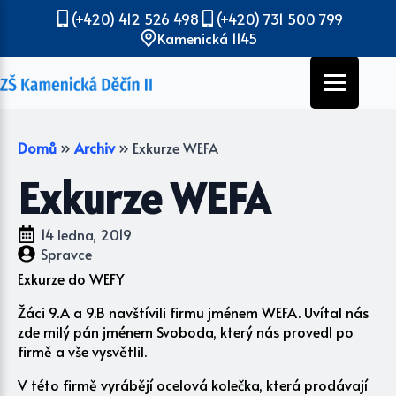
(+420) 412 526 498
(+420) 731 500 799
Kamenická 1145
Domů
»
Archiv
»
Exkurze WEFA
Exkurze WEFA
14 ledna, 2019
Spravce
Exkurze do WEFY
Žáci 9.A a 9.B navštívili firmu jménem WEFA. Uvítal nás
zde milý pán jménem Svoboda, který nás provedl po
firmě a vše vysvětlil.
V této firmě vyrábějí ocelová kolečka, která prodávají