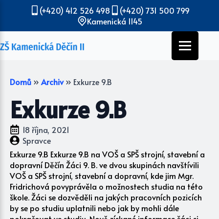
(+420) 412 526 498
(+420) 731 500 799
Kamenická 1145
Domů
»
Archiv
»
Exkurze 9.B
Exkurze 9.B
18 října, 2021
Spravce
Exkurze 9.B Exkurze 9.B na VOŠ a SPŠ strojní, stavební a
dopravní Děčín Žáci 9. B. ve dvou skupinách navštívili
VOŠ a SPŠ strojní, stavební a dopravní, kde jim Mgr.
Fridrichová povyprávěla o možnostech studia na této
škole. Žáci se dozvěděli na jakých pracovních pozicích
by se po studiu uplatnili nebo jak by mohli dále
pokračovat ve studiu. Nově získané informace žáci si