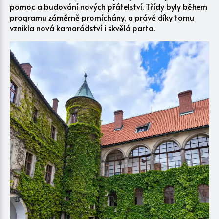
pomoc a budování nových přátelství. Třídy byly během
programu záměrně promíchány, a právě díky tomu
vznikla nová kamarádství i skvělá parta.