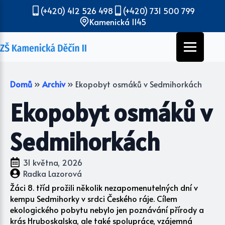
(+420) 412 526 498
(+420) 731 500 799
Kamenická 1145
Domů
»
Archiv
»
Ekopobyt osmáků v Sedmihorkách
Ekopobyt osmáků v
Sedmihorkách
31 května, 2026
Radka Lazorová
Žáci 8. tříd prožili několik nezapomenutelných dní v
kempu Sedmihorky v srdci Českého ráje. Cílem
ekologického pobytu nebylo jen poznávání přírody a
krás Hruboskalska, ale také spolupráce, vzájemná