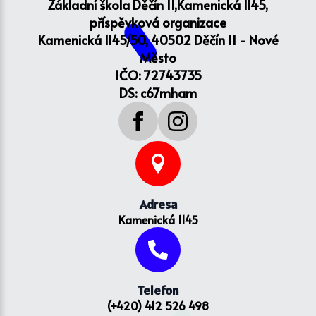
Základní škola Děčín II,Kamenická 1145,
příspěvková organizace
Kamenická 1145/50, 40502 Děčín II - Nové
Město
IČO: 72743735
DS: c67mham
Adresa
Kamenická 1145
Telefon
(+420) 412 526 498