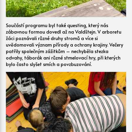
Součástí programu byl také questing, který nás
zábavnou formou dovedl až na Valdštejn. V arboretu
žáci poznávali různé druhy stromů a více si
uvědomovali význam přírody a ochrany krajiny. Večery
patřily společným zážitkům – nechyběla stezka
odvahy, táborák ani různé stmelovací hry, při kterých
bylo často slyšet smích a povzbuzování.