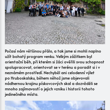
Počasí nám většinou přálo, a tak jsme si mohli naplno
užít bohatý program venku. Velkým zážitkem byl
orientační běh, při kterém si žáci ověřili svou schopnost
spolupracovat, orientovat se v terénu a poradit si i v
neznámém prostředí. Nechyběl ani celodenní výlet
po Hruboskalsku, během něhož jsme objevovali
nádhernou krajinu pískovcových skal a dozvěděli se
mnoho zajímavostí o jejich vzniku i historii tohoto
jedinečného místa.