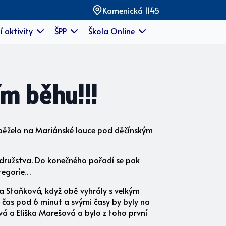
Kamenická 1145
í aktivity
ŠPP
Škola Online
ím běhu!!!
e běželo na Mariánské louce pod děčínským
á družstva. Do konečného pořadí se pak
ategorie…
ša Staňková, když obě vyhrály s velkým
y čas pod 6 minut a svými časy by byly na
ová a Eliška Marešová a bylo z toho první