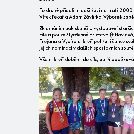
To druhé přidali mladší žáci na trati 2000m
Vítek Pekař a Adam Závěrka. Výborně zaběh
Zklamáním pak skončila vystoupení starších
cíle a pouze čtyřčlenné družstvo (+ Havlová
Trojana a Vybírala, kteří pohřbili šance sv
jejich nominaci v dalších sportovních soutěž
Všem, kteří doběhli do cíle, patří poděková