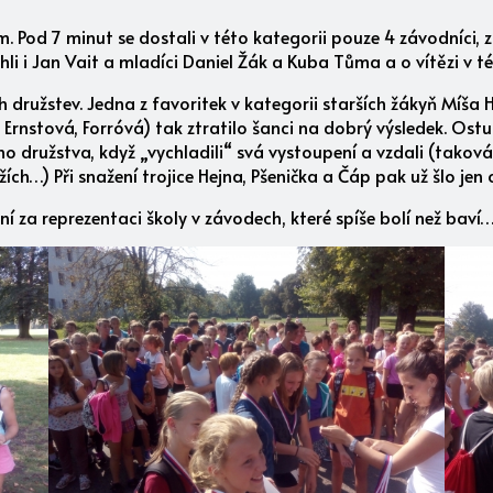
. Pod 7 minut se dostali v této kategorii pouze 4 závodníci, 
li i Jan Vait a mladíci Daniel Žák a Kuba Tůma a o vítězi v 
 družstev. Jedna z favoritek v kategorii starších žákyň Míša
, Ernstová, Forróvá) tak ztratilo šanci na dobrý výsledek. Os
ého družstva, když „vychladili“ svá vystoupení a vzdali (tako
ích…) Při snažení trojice Hejna, Pšenička a Čáp pak už šlo jen
ní za reprezentaci školy v závodech, které spíše bolí než baví