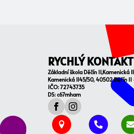
RYCHLÝ KONTAKT
Základní škola Děčín II,Kamenická 1
Kamenická 1145/50, 40502 Děčín II
IČO: 72743735
DS: c67mham