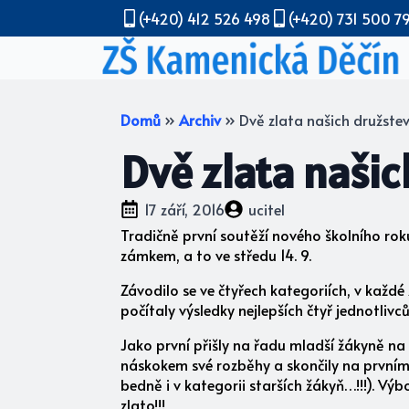
(+420) 412 526 498
(+420) 731 500 7
Domů
»
Archiv
»
Dvě zlata našich družstev
Dvě zlata našic
17 září, 2016
ucitel
Tradičně první soutěží nového školního rok
zámkem, a to ve středu 14. 9.
Závodilo se ve čtyřech kategoriích, v každ
počítaly výsledky nejlepších čtyř jednotli
Jako první přišly na řadu mladší žákyně na
náskokem své rozběhy a skončily na prvním 
bedně i v kategorii starších žákyň…!!!). Vý
zlato!!!