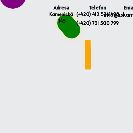
Adresa
Telefon
Ema
Kamenická
(+420) 412 526 498
info@zskam
1145
(+420) 731 500 799