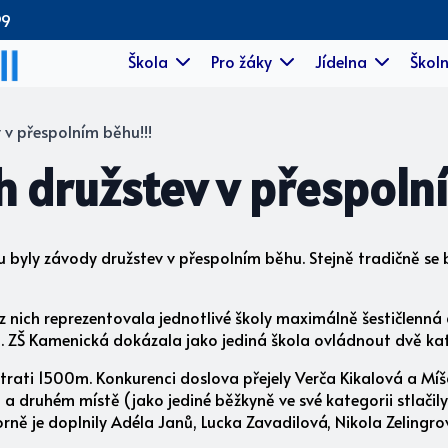
99
Škola
Pro žáky
Jídelna
Školn
 v přespolním běhu!!!
h družstev v přespoln
u byly závody družstev v přespolním běhu. Stejně tradičně s
é z nich reprezentovala jednotlivé školy maximálně šestičlenn
vců. ZŠ Kamenická dokázala jako jediná škola ovládnout dvě k
 trati 1500m. Konkurenci doslova přejely Verča Kikalová a Mí
a druhém místě (jako jediné běžkyně ve své kategorii stlačil
borně je doplnily Adéla Janů, Lucka Zavadilová, Nikola Zelingr