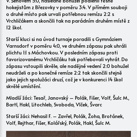
V. Šenovem 5:0, následně bohužel podlehli těsně
hokejistům z Březovky v poměru 3:4. V přímém souboji
o druhé místo pak urvali potřebnou remízu 2:2 s
Vrchličákem a skončili tak na parádním druhém místě z
12 škol.
Starší kluci si na úvod turnaje poradili s Gymnáziem
Varnsdorf v poměru 4:0, ve druhém zápasu pak uhráli
plichtu 1:1 s Máchovkou. V posledním zápasu proti
favorizovanému Vrchličáku tak potřebovali vyhrát. Do
zápasu vstoupili skvěle, ale nadějné vedení 2:0 bohužel
neudrželi a po konečné remíze 2:2 tak skončili stejně
jako jejich spolužáci druzí, což je v konkurenci 14 škol
skvělé umístění.
Mladší žáci: Tesař, Janovský – Polák, Fišer, Volf, Šulc M.,
Bartl, Hakl, Litochleb, Svoboda, Vlček, Švarc
Starší žáci: Nehasil F. – Zavřel, Polák, Žoha, Brotánek,
Volf, Rejthar, Fišer, Kolářský, Polák, Hakl, Šulc M.