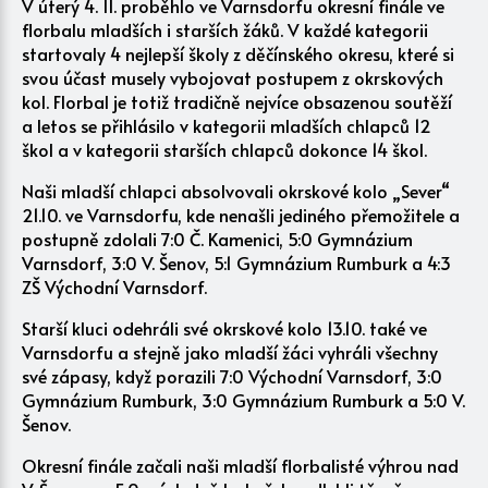
V úterý 4. 11. proběhlo ve Varnsdorfu okresní finále ve
florbalu mladších i starších žáků. V každé kategorii
startovaly 4 nejlepší školy z děčínského okresu, které si
svou účast musely vybojovat postupem z okrskových
kol. Florbal je totiž tradičně nejvíce obsazenou soutěží
a letos se přihlásilo v kategorii mladších chlapců 12
škol a v kategorii starších chlapců dokonce 14 škol.
Naši mladší chlapci absolvovali okrskové kolo „Sever“
21.10. ve Varnsdorfu, kde nenašli jediného přemožitele a
postupně zdolali 7:0 Č. Kamenici, 5:0 Gymnázium
Varnsdorf, 3:0 V. Šenov, 5:1 Gymnázium Rumburk a 4:3
ZŠ Východní Varnsdorf.
Starší kluci odehráli své okrskové kolo 13.10. také ve
Varnsdorfu a stejně jako mladší žáci vyhráli všechny
své zápasy, když porazili 7:0 Východní Varnsdorf, 3:0
Gymnázium Rumburk, 3:0 Gymnázium Rumburk a 5:0 V.
Šenov.
Okresní finále začali naši mladší florbalisté výhrou nad