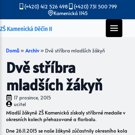
(+420) 412 526 498
(+420) 731 500 799
Kamenická 1145
Domů
»
Archiv
»
Dvě stříbra mladších žákyň
Dvě stříbra
mladších žákyň
17 prosince, 2015
ucitel
Mladší žákyně ZŠ Kamenická získaly stříbrné medaile v
okresních kolech přehazované a florbalu.
Dne 26.11.2015 se naše žákyně zúčastnily okresního kola