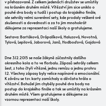
v přehazované. Z celkem jedenácti družstev se umístily
na krásném druhém místě. Vítězství jim sice uniklo o
pouhé dva body a tudíž i postup do krajského finále,
ale sehrály velmi suverénní sety, kde prodaly veškeré své
zkušenosti a dovednosti a za to jim mnohokrát
děkujeme za reprezentaci naší školy a gratulujeme.
Sestava: Bartáková, Drápalíková, Haluzová, Novotná,
Tylová, Lepilová, Jaborová, Janů, Hodboďová, Gajdová
Dne 3.12.2015 se naše žákyně zúčastnily dalšího
okresního kola a to ve florbalu. Zápasů sehrály celkem
šest, z toho čtyři vítězné, jednu remízu a jednu prohru
1:2. Všechny zápasy byly velice napínavé a emocionální.
K závěru se tzv. karty zamíchaly a děvčata hrála o
vítězství. Bohužel jim chyběly pouhé dva body na
postup do krajského finále a tak se umístily na krásném
druhém místě. Všem gratulujeme a děkujeme za
vzornou reprezentaci naší školy.