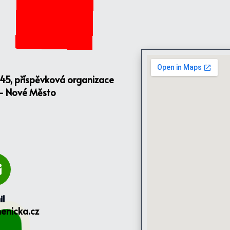
145, příspěvková organizace
 - Nové Město
il
enicka.cz