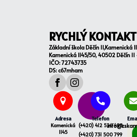
RYCHLÝ KONTAKT
Základní škola Děčín II,Kamenická 1
Kamenická 1145/50, 40502 Děčín II
IČO: 72743735
DS: c67mham
Adresa
Telefon
Ema
Kamenická
(+420) 412 526 498
info@zskam
1145
(+420) 731 500 799