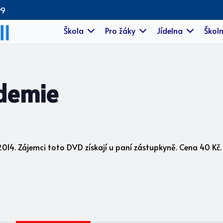
99
Škola
Pro žáky
Jídelna
Školn
ademie
14. Zájemci toto DVD získají u paní zástupkyně. Cena 40 Kč. 