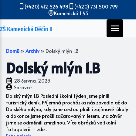
(+420) 412 526 498
(+420) 731 500 799
Kamenická 1145
Domů
»
Archiv
»
Dolský mlýn 1.B
Dolský mlýn 1.B
28 června, 2023
Spravce
Dolský mlýn 1.B Poslední školní týden jsme plnili
turistický deník. Příjemná procházka nás zavedla až do
Dolského mlýna, kdy jsme cestou plnili i zajímavé úkoly
a dokonce jsme prošli začarovaným lesem…na závěr
jsme se odměnili zmrzlinou. Více obrázků ve školní
fotogalerii – zde .
Fotogalerie