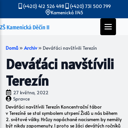
(+420) 412 526 498
(+420) 731 500 799
Kamenická 1145
Domů
»
Archiv
»
Deváťáci navštívili Terezín
Deváťáci navštívili
Terezín
27 května, 2022
Spravce
Deváťáci navštívili Terezín Koncentrační tábor
v Terezíně se stal symbolem utrpení Židů u nás během
2. světové války. Hrůzy napáchané nacismem by neměly
být nikdy zapomenuty. I proto se žáci devátých ročníků