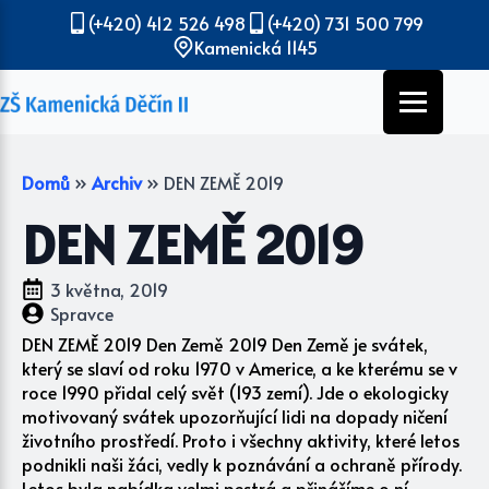
(+420) 412 526 498
(+420) 731 500 799
Kamenická 1145
Domů
»
Archiv
»
DEN ZEMĚ 2019
DEN ZEMĚ 2019
3 května, 2019
Spravce
DEN ZEMĚ 2019 Den Země 2019 Den Země je svátek,
který se slaví od roku 1970 v Americe, a ke kterému se v
roce 1990 přidal celý svět (193 zemí). Jde o ekologicky
motivovaný svátek upozorňující lidi na dopady ničení
životního prostředí. Proto i všechny aktivity, které letos
podnikli naši žáci, vedly k poznávání a ochraně přírody.
Letos byla nabídka velmi pestrá a přinášíme o ní