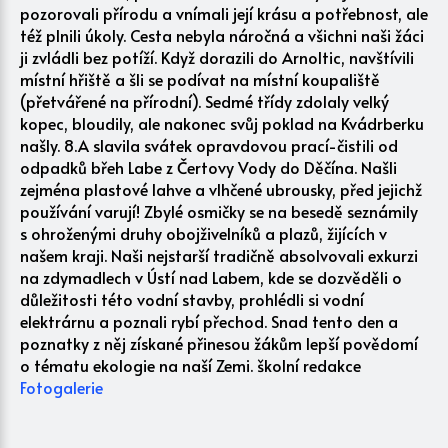
pozorovali přírodu a vnímali její krásu a potřebnost, ale
též plnili úkoly. Cesta nebyla náročná a všichni naši žáci
ji zvládli bez potíží. Když dorazili do Arnoltic, navštívili
místní hřiště a šli se podívat na místní koupaliště
(přetvářené na přírodní). Sedmé třídy zdolaly velký
kopec, bloudily, ale nakonec svůj poklad na Kvádrberku
našly. 8.A slavila svátek opravdovou prací-čistili od
odpadků břeh Labe z Čertovy Vody do Děčína. Našli
zejména plastové lahve a vlhčené ubrousky, před jejichž
používání varují! Zbylé osmičky se na besedě seznámily
s ohroženými druhy obojživelníků a plazů, žijících v
našem kraji. Naši nejstarší tradičně absolvovali exkurzi
na zdymadlech v Ústí nad Labem, kde se dozvěděli o
důležitosti této vodní stavby, prohlédli si vodní
elektrárnu a poznali rybí přechod. Snad tento den a
poznatky z něj získané přinesou žákům lepší povědomí
o tématu ekologie na naší Zemi. školní redakce
Fotogalerie