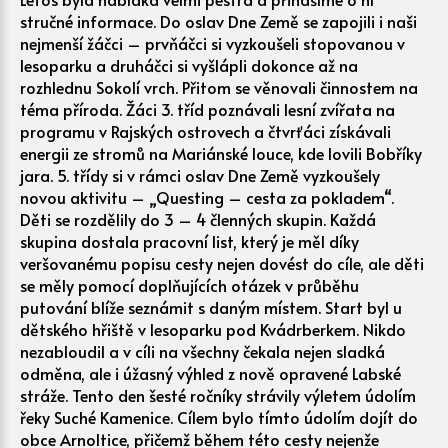
stručné informace. Do oslav Dne Země se zapojili i naši
nejmenší žáčci – prvňáčci si vyzkoušeli stopovanou v
lesoparku a druháčci si vyšlápli dokonce až na
rozhlednu Sokolí vrch. Přitom se věnovali činnostem na
téma příroda. Žáci 3. tříd poznávali lesní zvířata na
programu v Rajských ostrovech a čtvrťáci získávali
energii ze stromů na Mariánské louce, kde lovili Bobříky
jara. 5. třídy si v rámci oslav Dne Země vyzkoušely
novou aktivitu – „Questing – cesta za pokladem“.
Děti se rozdělily do 3 – 4 členných skupin. Každá
skupina dostala pracovní list, který je měl díky
veršovanému popisu cesty nejen dovést do cíle, ale děti
se měly pomocí doplňujících otázek v průběhu
putování blíže seznámit s daným místem. Start byl u
dětského hřiště v lesoparku pod Kvádrberkem. Nikdo
nezabloudil a v cíli na všechny čekala nejen sladká
odměna, ale i úžasný výhled z nově opravené Labské
stráže. Tento den šesté ročníky strávily výletem údolím
řeky Suché Kamenice. Cílem bylo tímto údolím dojít do
obce Arnoltice, přičemž během této cesty nejenže