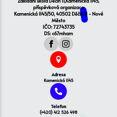
Základní škola Děčín II,Kamenická 1145,
příspěvková organizace
Kamenická 1145/50, 40502 Děčín II - Nové
Město
IČO: 72743735
DS: c67mham
Adresa
Kamenická 1145
Telefon
(+420) 412 526 498