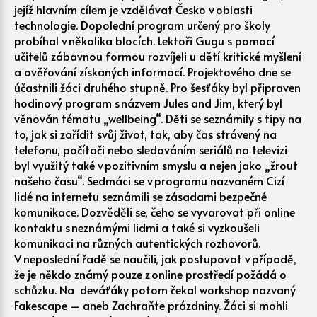
jejíž hlavním cílem je vzdělávat Česko v oblasti
technologie. Dopolední program určený pro školy
probíhal v několika blocích. Lektoři Gugu s pomocí
učitelů zábavnou formou rozvíjeli u dětí kritické myšlení
a ověřování získaných informací. Projektového dne se
účastnili žáci druhého stupně. Pro šesťáky byl připraven
hodinový program s názvem Jules and Jim, který byl
věnován tématu „wellbeing“. Děti se seznámily s tipy na
to, jak si zařídit svůj život, tak, aby čas strávený na
telefonu, počítači nebo sledováním seriálů na televizi
byl využitý také v pozitivním smyslu a nejen jako „žrout
našeho času“. Sedmáci se v programu nazvaném Cizí
lidé na internetu seznámili se zásadami bezpečné
komunikace. Dozvěděli se, čeho se vyvarovat při online
kontaktu s neznámými lidmi a také si vyzkoušeli
komunikaci na různých autentických rozhovorů.
V neposlední řadě se naučili, jak postupovat v případě,
že je někdo známý pouze z online prostředí požádá o
schůzku. Na deváťáky potom čekal workshop nazvaný
Fakescape – aneb Zachraňte prázdniny. Žáci si mohli