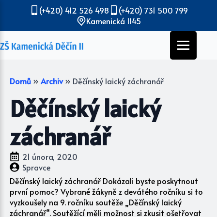
(+420) 412 526 498
(+420) 731 500 799
Kamenická 1145
Domů
»
Archiv
»
Děčínský laický záchranář
Děčínský laický
záchranář
21 února, 2020
Spravce
Děčínský laický záchranář Dokázali byste poskytnout
první pomoc? Vybrané žákyně z devátého ročníku si to
vyzkoušely na 9. ročníku soutěže „Děčínský laický
záchranář“. Soutěžící měli možnost si zkusit ošetřovat