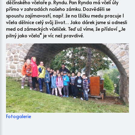
děčínského včelaře p. Ryndu. Pan Rynda má včelí úly
přímo v zahradách našeho zámku. Dozvěděli se
spoustu zajímavostí, např. že na lžičku medu pracuje 1
včela dělnice celý svůj život… Jako dárek jsme si odnesli
med od zámeckých včeliček. Teď už víme, že přísloví „Je
pilný jako včela“ je víc než pravdivé.
Fotogalerie