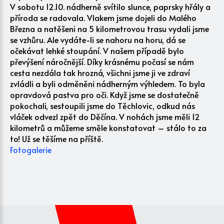
V sobotu 12.10. nádherně svítilo slunce, paprsky hřály a
příroda se radovala. Vlakem jsme dojeli do Malého
Března a natěšeni na 5 kilometrovou trasu vydali jsme
se vzhůru. Ale vydáte-li se nahoru na horu, dá se
očekávat lehké stoupání. V našem případě bylo
převýšení náročnější. Díky krásnému počasí se nám
cesta nezdála tak hrozná, všichni jsme ji ve zdraví
zvládli a byli odměněni nádherným výhledem. To byla
opravdová pastva pro oči. Když jsme se dostatečně
pokochali, sestoupili jsme do Těchlovic, odkud nás
vláček odvezl zpět do Děčína. V nohách jsme měli 12
kilometrů a můžeme směle konstatovat – stálo to za
to! Už se těšíme na příště.
Fotogalerie