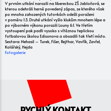
V prvním utkání narazili na libereckou ZŠ Jabloňová, se
kterou odehráli herně povedený zápas, ze kterého však
po mnoha zahozených tutovkách odešli poraženi
v poměru 1:3. Druhé utkání vyšlo klukům mnohem lépe a
po výborném výkonu porazili Louny 6:1. Ve třetím
vystoupení pak padli vysoko s vítěznou teplickou
fotbalovou školou Edisonova a obsadili tak třetí místo.
Sestava: Nehasil – Turek, Fišer, Rejthar, Vavřík, Zavřel,
Kolářský, Hejda
Fotogalerie
RYCHLÝ KONTAKT